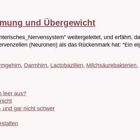
mmung und Übergewicht
Enterisches_Nervensystem” weitergeleitet, und erfährt
ervenzellen (Neuronen) als das Rückenmark hat: “Ein ei
rmgehirn
,
Darmhirn
,
Lactobazillen
,
Milchsäurebakterien
,
 leer aus?
nicht
– und gar nicht schwer
stalten