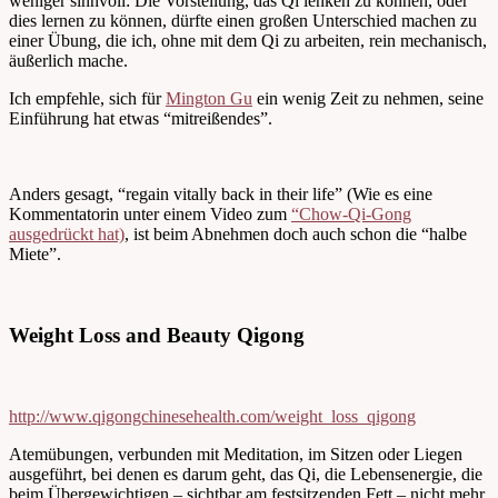
weniger sinnvoll: Die Vorstellung, das Qi lenken zu können, oder
dies lernen zu können, dürfte einen großen Unterschied machen zu
einer Übung, die ich, ohne mit dem Qi zu arbeiten, rein mechanisch,
äußerlich mache.
Ich empfehle, sich für
Mington Gu
ein wenig Zeit zu nehmen, seine
Einführung hat etwas “mitreißendes”.
Anders gesagt, “regain vitally back in their life” (Wie es eine
Kommentatorin unter einem Video zum
“Chow-Qi-Gong
ausgedrückt hat)
, ist beim Abnehmen doch auch schon die “halbe
Miete”.
Weight Loss and Beauty Qigong
http://www.qigongchinesehealth.com/weight_loss_qigong
Atemübungen, verbunden mit Meditation, im Sitzen oder Liegen
ausgeführt, bei denen es darum geht, das Qi, die Lebensenergie, die
beim Übergewichtigen – sichtbar am festsitzenden Fett – nicht mehr