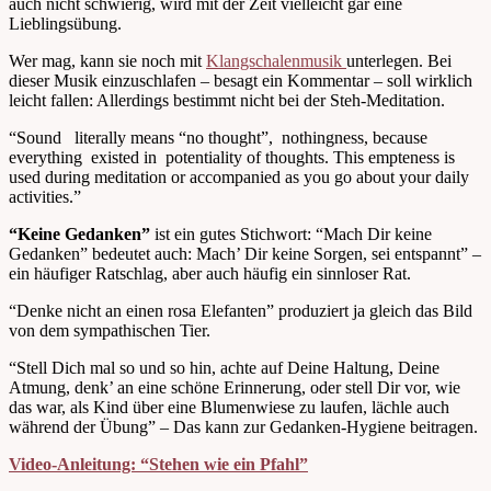
auch nicht schwierig, wird mit der Zeit vielleicht gar eine
Lieblingsübung.
Wer mag, kann sie noch mit
Klangschalenmusik
unterlegen. Bei
dieser Musik einzuschlafen – besagt ein Kommentar – soll wirklich
leicht fallen: Allerdings bestimmt nicht bei der Steh-Meditation.
“Sound literally means “no thought”, nothingness, because
everything existed in potentiality of thoughts. This empteness is
used during meditation or accompanied as you go about your daily
activities.”
“Keine Gedanken”
ist ein gutes Stichwort: “Mach Dir keine
Gedanken” bedeutet auch: Mach’ Dir keine Sorgen, sei entspannt” –
ein häufiger Ratschlag, aber auch häufig ein sinnloser Rat.
“Denke nicht an einen rosa Elefanten” produziert ja gleich das Bild
von dem sympathischen Tier.
“Stell Dich mal so und so hin, achte auf Deine Haltung, Deine
Atmung, denk’ an eine schöne Erinnerung, oder stell Dir vor, wie
das war, als Kind über eine Blumenwiese zu laufen, lächle auch
während der Übung” – Das kann zur Gedanken-Hygiene beitragen.
Video-Anleitung: “Stehen wie ein Pfahl”