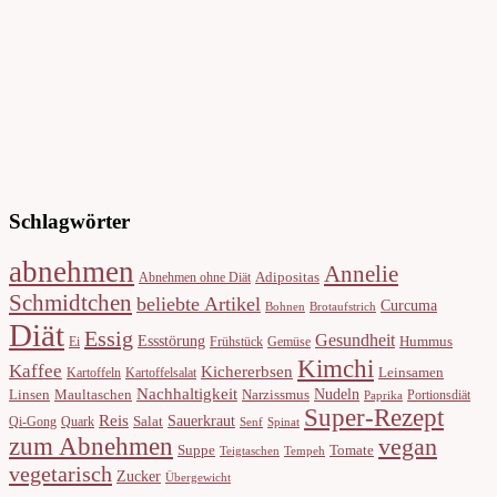
Schlagwörter
abnehmen
Annelie
Adipositas
Abnehmen ohne Diät
Schmidtchen
beliebte Artikel
Curcuma
Bohnen
Brotaufstrich
Diät
Essig
Gesundheit
Essstörung
Hummus
Ei
Frühstück
Gemüse
Kimchi
Kaffee
Kichererbsen
Leinsamen
Kartoffeln
Kartoffelsalat
Nachhaltigkeit
Nudeln
Linsen
Maultaschen
Narzissmus
Portionsdiät
Paprika
Super-Rezept
Reis
Sauerkraut
Salat
Qi-Gong
Quark
Senf
Spinat
zum Abnehmen
vegan
Suppe
Tomate
Teigtaschen
Tempeh
vegetarisch
Zucker
Übergewicht