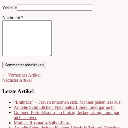
Website
Nachricht
*
← Vorheriger Artikel
Nächster Artikel →
Letzte Artikel
“Embrace” – Frauen umarmen sich, Männer gehen leer aus?
Annelie Schmidtchen: Nachhaltig Liberal oder gar nicht
Graupen-Pesto-Risotto – schlotzig, lecker, sämig – und gar
nicht schwer
Mutiges Rosmarin-Salbei-Pesto
Annelie Schmidtchen: Kitchen-Kitsch & Zukunft Gestalten