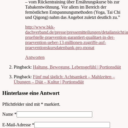
– vom Rückentraining über Ernährungskurse bis zur
Tabakentwöhnung. Vor allem im Bereich der
fernöstlichen Entspannungsmethoden (Yoga, Tai Chi
und Qigong) nahm das Angebot zuletzt deutlich zu.”
http://www.bkk-
dachverband.de/presse/pressemitteilungen/detailansicht/ar
pruefstelle-praevention-garantiert-qualitaet-in-der-
praevention-ueber-13-millionen-zugriffe-auf-
praeventionskursdatenbank-pro-monat
Antworten
Pingback:
Haltung, Bewegung, Lebensgefühl | Portionsdiät
Pingback:
Fünf mal täglich: Achtsamkeit – Mahlzeiten –
Übungen – Diät – Kultur | Portionsdiät
Hinterlasse eine Antwort
Pflichtfelder sind mit
*
markiert.
Name
*
E-Mail-Adresse
*