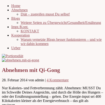
Home
Abnehmen
Diät – zugreifen musst Du selbst!
Blogs
Weitere Seiten zu Übergewicht/Gesundheit/Ernährung
Impr./Kont.
KONTAKT
Kooperation
Warum vernetzte Blogs besser funktionieren – und wie
wir dahin kommen
Ueber
Abnehmen mit Qi-Gong
28. Februar 2014
von admin
|
4 Kommentare
Nur Kalorien- und Fettverbrennung zählt. Abnehmen: MUSST Du
im Schweiße Deines Angesichts, und durch die Hölle des Hungers –
oder der Ernährungsumstellung – gehen. Der Energie-input sei 400
Kilokalorien kleiner als der Energieverbrauch – das gilt als
erwiesen.