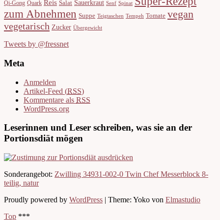
Super-Rezept
Reis
Sauerkraut
Salat
Qi-Gong
Quark
Senf
Spinat
zum Abnehmen
vegan
Suppe
Tomate
Teigtaschen
Tempeh
vegetarisch
Zucker
Übergewicht
Tweets by @fressnet
Meta
Anmelden
Artikel-Feed (
RSS
)
Kommentare als
RSS
WordPress.org
Leserinnen und Leser schreiben, was sie an der
Portionsdiät mögen
Sonderangebot:
Zwilling 34931-002-0 Twin Chef Messerblock 8-
teilig, natur
Proudly powered by
WordPress
|
Theme: Yoko von
Elmastudio
Top
***