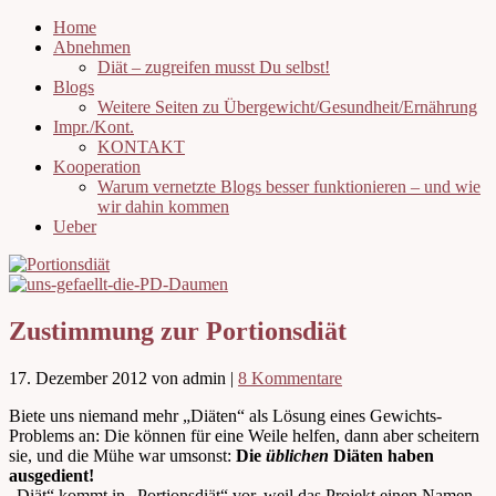
Home
Abnehmen
Diät – zugreifen musst Du selbst!
Blogs
Weitere Seiten zu Übergewicht/Gesundheit/Ernährung
Impr./Kont.
KONTAKT
Kooperation
Warum vernetzte Blogs besser funktionieren – und wie
wir dahin kommen
Ueber
Zustimmung zur Portionsdiät
17. Dezember 2012
von admin
|
8 Kommentare
Biete uns niemand mehr „Diäten“ als Lösung eines Gewichts-
Problems an: Die können für eine Weile helfen, dann aber scheitern
sie, und die Mühe war umsonst:
Die
üblichen
Diäten haben
ausgedient!
„Diät“ kommt in „Portionsdiät“ vor, weil das Projekt einen Namen