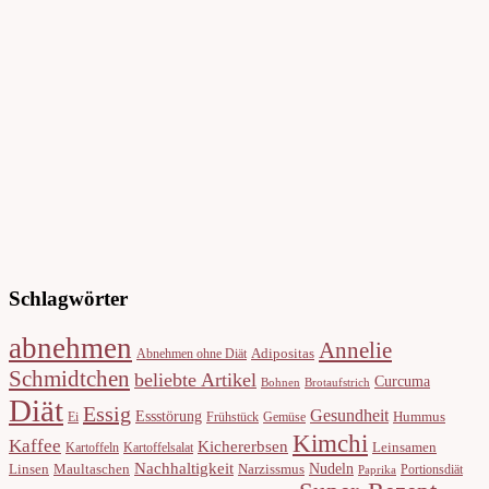
Schlagwörter
abnehmen
Annelie
Adipositas
Abnehmen ohne Diät
Schmidtchen
beliebte Artikel
Curcuma
Bohnen
Brotaufstrich
Diät
Essig
Gesundheit
Essstörung
Hummus
Ei
Frühstück
Gemüse
Kimchi
Kaffee
Kichererbsen
Leinsamen
Kartoffeln
Kartoffelsalat
Nachhaltigkeit
Nudeln
Linsen
Maultaschen
Narzissmus
Portionsdiät
Paprika