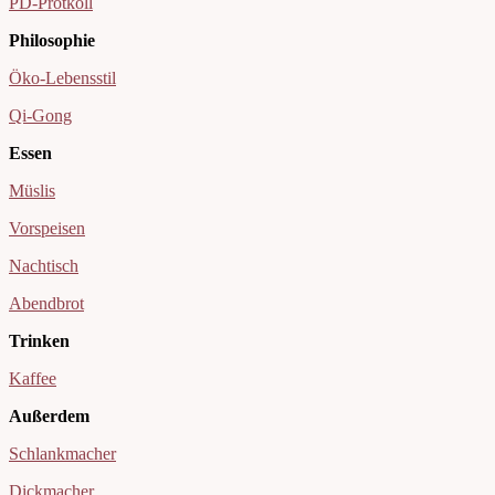
PD-Protkoll
Philosophie
Öko-Lebensstil
Qi-Gong
Essen
Müslis
Vorspeisen
Nachtisch
Abendbrot
Trinken
Kaffee
Außerdem
Schlankmacher
Dickmacher