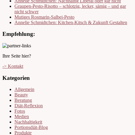
Annelie Schmidtchen: Nachhaltig Liberal oder gar nicht
Graupen-Pesto-Risotto – schlotzig, lecker, sämig – und gar
nicht schwer
Mutiges Rosmarin-Salbei-Pesto
Annelie Schmidtchen: Kitchen-Kitsch & Zukunft Gestalten
Empfehlung:
Ihre Seite hier?
-> Kontakt
Kategorien
Allgemein
Beauty
Beratung
Diät-Reflexion
Fotos
Medien
Nachhaltigkeit
Portionsdiät-Blog
Produkte