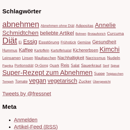
Schlagwörter
abnehmen
Annelie
Adipositas
Abnehmen ohne Diät
Schmidtchen
beliebte Artikel
Curcuma
Bohnen
Brotaufstrich
Diät
Essig
Gesundheit
Essstörung
Ei
Frühstück
Gemüse
Kimchi
Kaffee
Kichererbsen
Hummus
Kartoffeln
Kartoffelsalat
Nachhaltigkeit
Leinsamen
Linsen
Maultaschen
Narzissmus
Nudeln
Reis
Salat
Sauerkraut
Portionsdiät
Qi-Gong
Quark
Paprika
Senf
Spinat
Super-Rezept zum Abnehmen
Suppe
Teigtaschen
vegan
vegetarisch
Tomate
Zucker
Tempeh
Übergewicht
Tweets by @fressnet
Meta
Anmelden
Artikel-Feed (
RSS
)