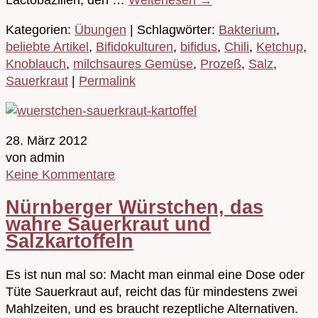
Kategorien:
Übungen
| Schlagwörter:
Bakterium
,
beliebte Artikel
,
Bifidokulturen
,
bifidus
,
Chili
,
Ketchup
,
Knoblauch
,
milchsaures Gemüse
,
Prozeß
,
Salz
,
Sauerkraut
|
Permalink
28. März 2012
von admin
Keine Kommentare
Nürnberger Würstchen, das
wahre Sauerkraut und
Salzkartoffeln
Es ist nun mal so: Macht man einmal eine Dose oder
Tüte Sauerkraut auf, reicht das für mindestens zwei
Mahlzeiten, und es braucht rezeptliche Alternativen.