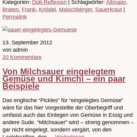
Kategorien:
Diät-Reflexion
| Schlagwörter:
Altmaier
,
Braten
,
Frank
,
Knödel
,
Maischberger
,
Sauerkraut
|
Permalink
13. September 2012
von admin
20 Kommentare
Von Milchsauer eingelegtem
Gemüse und Kimchi – ein paar
Beispiele
Das englische “Pickles” für “eingelegtes Gemüse”
wäre für das hier Vorgestellte der Oberbegriff und
umfasst auch das Einlegen von Gemüse in Essig und
andere Sude. “Milchsauer” wird – streng genommen –
gar nicht eingelegt, sondern vergärt, von den
Lactobazillen, den …
Weiterlesen
→