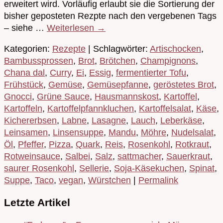
erweitert wird. Vorläufig erlaubt sie die Sortierung der
bisher geposteten Rezpte nach den vergebenen Tags
– siehe …
Weiterlesen
→
Kategorien:
Rezepte
| Schlagwörter:
Artischocken
,
Bambussprossen
,
Brot
,
Brötchen
,
Champignons
,
Chana dal
,
Curry
,
Ei
,
Essig
,
fermentierter Tofu
,
Frühstück
,
Gemüse
,
Gemüsepfanne
,
geröstetes Brot
,
Gnocci
,
Grüne Sauce
,
Hausmannskost
,
Kartoffel
,
Kartoffeln
,
Kartoffelpfannkluchen
,
Kartoffelsalat
,
Käse
,
Kichererbsen
,
Labne
,
Lasagne
,
Lauch
,
Leberkäse
,
Leinsamen
,
Linsensuppe
,
Mandu
,
Möhre
,
Nudelsalat
,
Öl
,
Pfeffer
,
Pizza
,
Quark
,
Reis
,
Rosenkohl
,
Rotkraut
,
Rotweinsauce
,
Salbei
,
Salz
,
sattmacher
,
Sauerkraut
,
saurer Rosenkohl
,
Sellerie
,
Soja-Käsekuchen
,
Spinat
,
Suppe
,
Taco
,
vegan
,
Würstchen
|
Permalink
Letzte Artikel