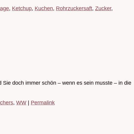
age
,
Ketchup
,
Kuchen
,
Rohrzuckersaft
,
Zucker
,
nd Sie doch immer schön – wenn es sein musste – in die
chers
,
WW
|
Permalink