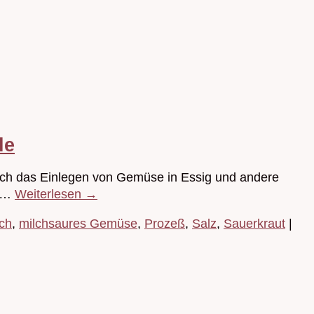
le
 auch das Einlegen von Gemüse in Essig und andere
n …
Weiterlesen
→
ch
,
milchsaures Gemüse
,
Prozeß
,
Salz
,
Sauerkraut
|