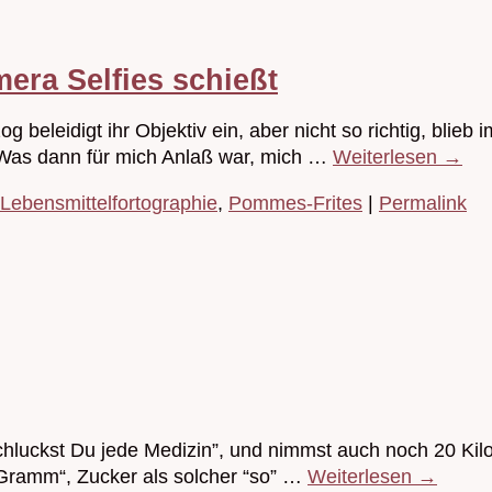
era Selfies schießt
g beleidigt ihr Objektiv ein, aber nicht so richtig, blieb 
 Was dann für mich Anlaß war, mich …
Weiterlesen
→
Lebensmittelfortographie
,
Pommes-Frites
|
Permalink
schluckst Du jede Medizin”, und nimmst auch noch 20 Kil
 Gramm“, Zucker als solcher “so” …
Weiterlesen
→