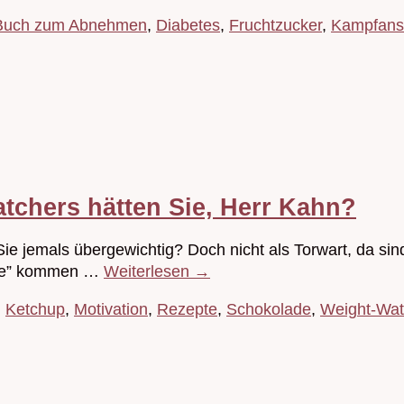
Buch zum Abnehmen
,
Diabetes
,
Fruchtzucker
,
Kampfans
tchers hätten Sie, Herr Kahn?
ie jemals übergewichtig? Doch nicht als Torwart, da si
kige” kommen …
Weiterlesen
→
,
Ketchup
,
Motivation
,
Rezepte
,
Schokolade
,
Weight-Wat