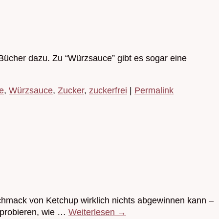
 Bücher dazu. Zu “Würzsauce” gibt es sogar eine
e
,
Würzsauce
,
Zucker
,
zuckerfrei
|
Permalink
chmack von Ketchup wirklich nichts abgewinnen kann –
sprobieren, wie …
Weiterlesen
→