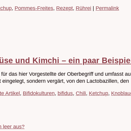
tchup
,
Pommes-Freites
,
Rezept
,
Rührei
|
Permalink
se und Kimchi – ein paar Beispie
 für das hier Vorgestellte der Oberbegriff und umfasst
 eingelegt, sondern vergärt, von den Lactobazillen, de
te Artikel
,
Bifidokulturen
,
bifidus
,
Chili
,
Ketchup
,
Knoblau
 leer aus?