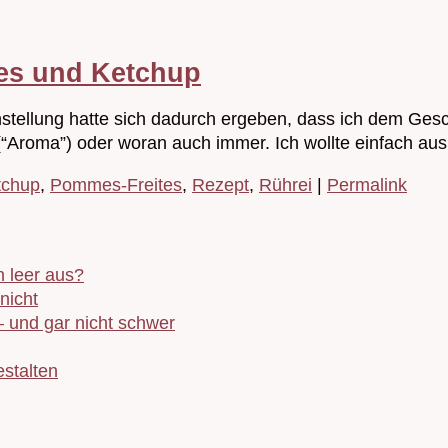
es und Ketchup
tellung hatte sich dadurch ergeben, dass ich dem Ges
(“Aroma”) oder woran auch immer. Ich wollte einfach au
tchup
,
Pommes-Freites
,
Rezept
,
Rührei
|
Permalink
 leer aus?
nicht
– und gar nicht schwer
stalten