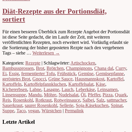
Diät-Rezepte aus der Portionsdiät,
sortiert
Für einen besseren Überblick zum Rezepte Angebot der Portionsdiät
ist diese Seite gedacht, die im Laufe der Zeit, mit weiteren
veröffentlichten Rezepten, noch erweitert wird. Vorläufig erlaubt sie
die Sortierung der bisher geposteten Rezpte nach den vergebenen
Tags – siehe …
Weiterlesen
→
Kategorien:
Rezepte
| Schlagwörter:
Artischocken
,
Bambussprossen
,
Brot
,
Brötchen
,
Champignons
,
Chana dal
,
Curry
,
Ei
,
Essig
,
fermentierter Tofu
,
Frühstück
,
Gemüse
,
Gemüsepfanne
,
geröstetes Brot
,
Gnocci
,
Grüne Sauce
,
Hausmannskost
,
Kartoffel
,
Kartoffeln
,
Kartoffelpfannkluchen
,
Kartoffelsalat
,
Käse
,
Kichererbsen
,
Labne
,
Lasagne
,
Lauch
,
Leberkäse
,
Leinsamen
,
Linsensuppe
,
Mandu
,
Möhre
,
Nudelsalat
,
Öl
,
Pfeffer
,
Pizza
,
Quark
,
Reis
,
Rosenkohl
,
Rotkraut
,
Rotweinsauce
,
Salbei
,
Salz
,
sattmacher
,
Sauerkraut
,
saurer Rosenkohl
,
Sellerie
,
Soja-Käsekuchen
,
Spinat
,
Suppe
,
Taco
,
vegan
,
Würstchen
|
Permalink
Letzte Artikel