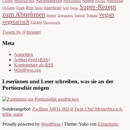
Nachhaltigkeit
Nudeln
Linsen
Maultaschen
Narzissmus
Portionsdiät
Paprika
Super-Rezept
Reis
Sauerkraut
Salat
Qi-Gong
Quark
Senf
Spinat
zum Abnehmen
vegan
Suppe
Tomate
Teigtaschen
Tempeh
vegetarisch
Zucker
Übergewicht
Tweets by @fressnet
Meta
Anmelden
Artikel-Feed (
RSS
)
Kommentare als
RSS
WordPress.org
Leserinnen und Leser schreiben, was sie an der
Portionsdiät mögen
Sonderangebot:
Zwilling 34931-002-0 Twin Chef Messerblock 8-
teilig, natur
Proudly powered by
WordPress
|
Theme: Yoko von
Elmastudio