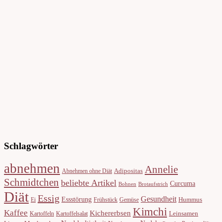
Schlagwörter
abnehmen
Annelie
Adipositas
Abnehmen ohne Diät
Schmidtchen
beliebte Artikel
Curcuma
Bohnen
Brotaufstrich
Diät
Essig
Gesundheit
Essstörung
Hummus
Ei
Frühstück
Gemüse
Kimchi
Kaffee
Kichererbsen
Leinsamen
Kartoffeln
Kartoffelsalat