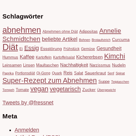
Schlagwörter
abnehmen
Annelie
Adipositas
Abnehmen ohne Diät
Schmidtchen
beliebte Artikel
Curcuma
Bohnen
Brotaufstrich
Diät
Essig
Gesundheit
Essstörung
Ei
Frühstück
Gemüse
Kimchi
Kaffee
Kichererbsen
Hummus
Kartoffeln
Kartoffelsalat
Nachhaltigkeit
Leinsamen
Linsen
Maultaschen
Narzissmus
Nudeln
Reis
Salat
Sauerkraut
Portionsdiät
Qi-Gong
Quark
Paprika
Senf
Spinat
Super-Rezept zum Abnehmen
Suppe
Teigtaschen
vegan
vegetarisch
Tomate
Zucker
Tempeh
Übergewicht
Tweets by @fressnet
Meta
Anmelden