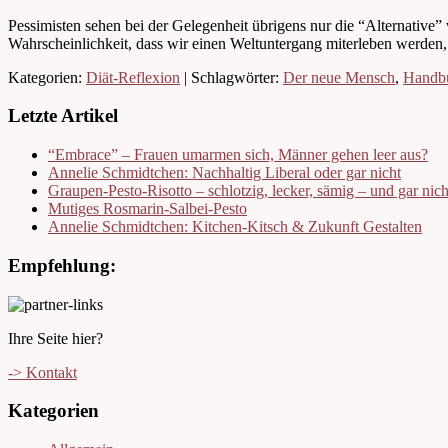
Pessimisten sehen bei der Gelegenheit übrigens nur die “Alternative
Wahrscheinlichkeit, dass wir einen Weltuntergang miterleben werden,
Kategorien:
Diät-Reflexion
| Schlagwörter:
Der neue Mensch
,
Handb
Letzte Artikel
“Embrace” – Frauen umarmen sich, Männer gehen leer aus?
Annelie Schmidtchen: Nachhaltig Liberal oder gar nicht
Graupen-Pesto-Risotto – schlotzig, lecker, sämig – und gar nic
Mutiges Rosmarin-Salbei-Pesto
Annelie Schmidtchen: Kitchen-Kitsch & Zukunft Gestalten
Empfehlung:
Ihre Seite hier?
-> Kontakt
Kategorien