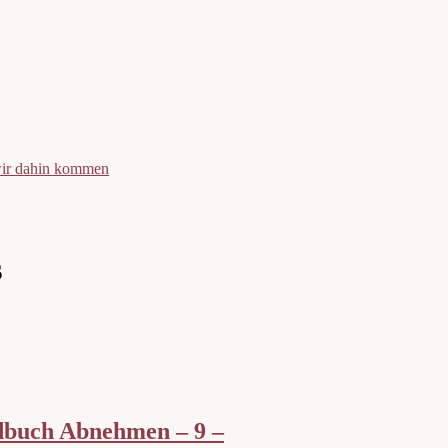
 wir dahin kommen
s
dbuch Abnehmen – 9 –