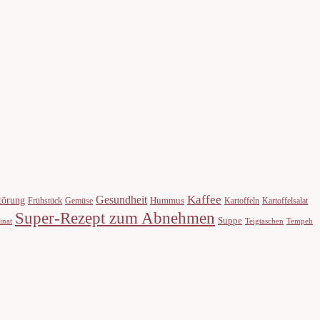
Kaffee
Gesundheit
törung
Hummus
Frühstück
Gemüse
Kartoffeln
Kartoffelsalat
Super-Rezept zum Abnehmen
Suppe
inat
Teigtaschen
Tempeh