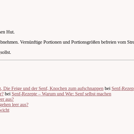
nen Hut.
 abnehmen. Vernünftige Portionen und Portionsgrößen befreien vom Str
n
sollst.
 Die Feige und der Senf, Knochen zum aufschnappen
bei
Senf-Rezep
r?
bei
Senf-Rezepte – Warum und Wie: Senf selbst machen
er aus?
ehen leer aus?
wicht