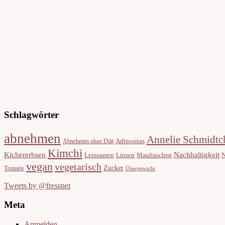
Schlagwörter
abnehmen
Annelie Schmidtc
Adipositas
Abnehmen ohne Diät
Kimchi
Nachhaltigkeit
Kichererbsen
Leinsamen
Linsen
Maultaschen
N
vegan
vegetarisch
Zucker
Tomate
Übergewicht
Tweets by @fressnet
Meta
Anmelden