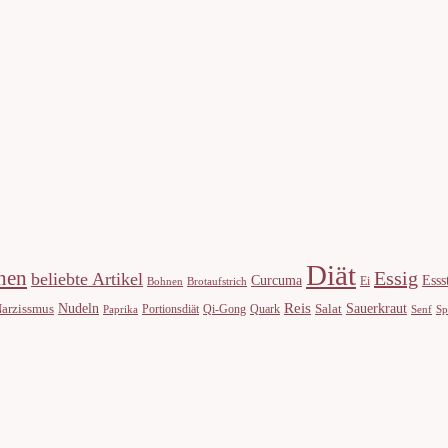
Diät
hen
Essig
beliebte Artikel
Curcuma
Esss
Ei
Bohnen
Brotaufstrich
Reis
Nudeln
Sauerkraut
arzissmus
Salat
Portionsdiät
Qi-Gong
Quark
Paprika
Senf
Sp