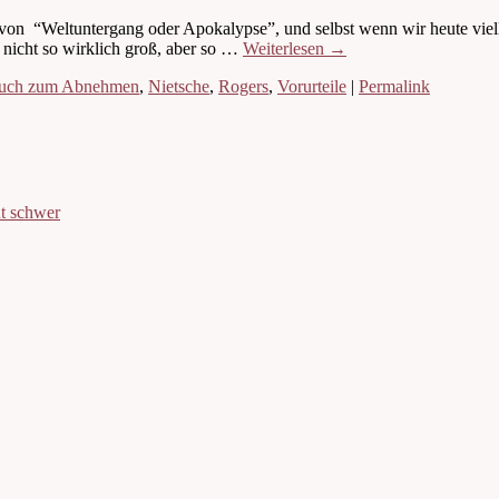
” von “Weltuntergang oder Apokalypse”, und selbst wenn wir heute viel
 nicht so wirklich groß, aber so …
Weiterlesen
→
uch zum Abnehmen
,
Nietsche
,
Rogers
,
Vorurteile
|
Permalink
ht schwer