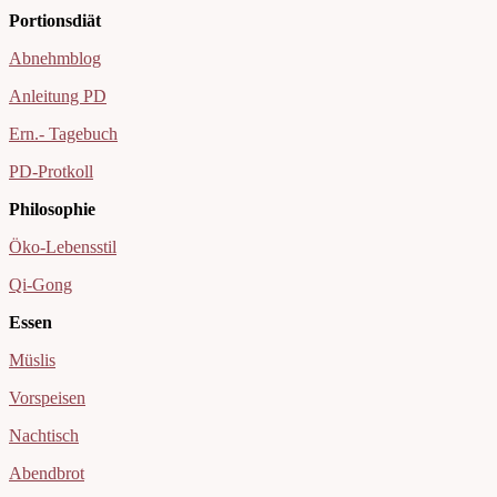
Portionsdiät
Abnehmblog
Anleitung PD
Ern.- Tagebuch
PD-Protkoll
Philosophie
Öko-Lebensstil
Qi-Gong
Essen
Müslis
Vorspeisen
Nachtisch
Abendbrot