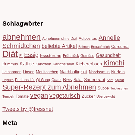
Schlagwörter
abnehmen
Annelie
Adipositas
Abnehmen ohne Diät
Schmidtchen
beliebte Artikel
Curcuma
Bohnen
Brotaufstrich
Diät
Essig
Gesundheit
Essstörung
Ei
Frühstück
Gemüse
Kimchi
Kaffee
Kichererbsen
Hummus
Kartoffeln
Kartoffelsalat
Nachhaltigkeit
Leinsamen
Linsen
Maultaschen
Narzissmus
Nudeln
Reis
Salat
Sauerkraut
Portionsdiät
Qi-Gong
Quark
Paprika
Senf
Spinat
Super-Rezept zum Abnehmen
Suppe
Teigtaschen
vegan
vegetarisch
Tomate
Zucker
Tempeh
Übergewicht
Tweets by @fressnet
Meta