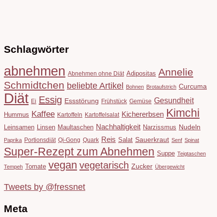
Schlagwörter
abnehmen
Annelie
Adipositas
Abnehmen ohne Diät
Schmidtchen
beliebte Artikel
Curcuma
Bohnen
Brotaufstrich
Diät
Essig
Gesundheit
Essstörung
Ei
Frühstück
Gemüse
Kimchi
Kaffee
Kichererbsen
Hummus
Kartoffeln
Kartoffelsalat
Nachhaltigkeit
Leinsamen
Linsen
Maultaschen
Narzissmus
Nudeln
Reis
Salat
Sauerkraut
Portionsdiät
Qi-Gong
Quark
Paprika
Senf
Spinat
Super-Rezept zum Abnehmen
Suppe
Teigtaschen
vegan
vegetarisch
Tomate
Zucker
Tempeh
Übergewicht
Tweets by @fressnet
Meta