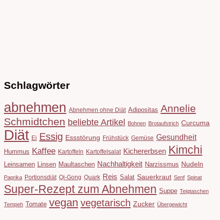
Schlagwörter
abnehmen
Annelie
Adipositas
Abnehmen ohne Diät
Schmidtchen
beliebte Artikel
Curcuma
Bohnen
Brotaufstrich
Diät
Essig
Gesundheit
Essstörung
Ei
Frühstück
Gemüse
Kimchi
Kaffee
Kichererbsen
Hummus
Kartoffeln
Kartoffelsalat
Nachhaltigkeit
Leinsamen
Linsen
Maultaschen
Narzissmus
Nudeln
Reis
Salat
Sauerkraut
Portionsdiät
Qi-Gong
Quark
Paprika
Senf
Spinat
Super-Rezept zum Abnehmen
Suppe
Teigtaschen
vegan
vegetarisch
Tomate
Zucker
Tempeh
Übergewicht