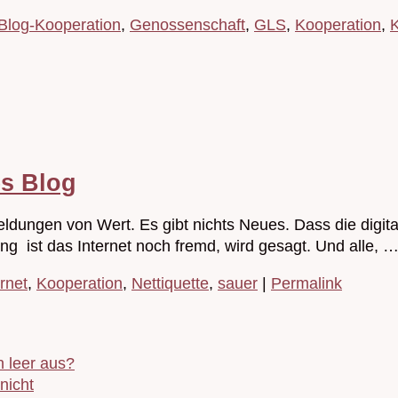
Blog-Kooperation
,
Genossenschaft
,
GLS
,
Kooperation
,
K
es Blog
eldungen von Wert. Es gibt nichts Neues. Dass die digi
ng ist das Internet noch fremd, wird gesagt. Und alle, 
ernet
,
Kooperation
,
Nettiquette
,
sauer
|
Permalink
 leer aus?
nicht