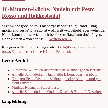
10-Minuten-Küche: Nudeln mit Pesto
Rosso und Rohkostsalat
“I know the good pesto is made “pestando” i.e. by hand, using
mortar and pestle”… Pesto ist wohl weltweit beliebt, aber woher der
Name kommt, musste ich mich bei diesem Satz dann doch fragen.
Ganz einfach – von der Art …
Weiterlesen
→
Kategorien:
Rezepte
| Schlagwörter:
Fertig-Pesto
,
Pesto
,
Pesto
rosso
,
Salatsauce
,
schnelle Küche
|
Permalink
Letzte Artikel
“Embrace” – Frauen umarmen sich, Männer gehen leer aus?
Annelie Schmidtchen: Nachhaltig Liberal oder gar nicht
Graupen-Pesto-Risotto – schlotzig, lecker, sämig – und gar
nicht schwer
Mutiges Rosmarin-Salbei-Pesto
Annelie Schmidtchen: Kitchen-Kitsch & Zukunft Gestalten
Empfehlung: