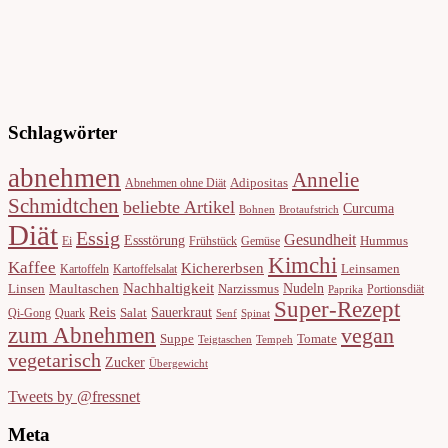
Schlagwörter
abnehmen
Annelie
Adipositas
Abnehmen ohne Diät
Schmidtchen
beliebte Artikel
Curcuma
Bohnen
Brotaufstrich
Diät
Essig
Gesundheit
Essstörung
Hummus
Ei
Frühstück
Gemüse
Kimchi
Kaffee
Kichererbsen
Leinsamen
Kartoffeln
Kartoffelsalat
Nachhaltigkeit
Nudeln
Linsen
Maultaschen
Narzissmus
Portionsdiät
Paprika
Super-Rezept
Reis
Sauerkraut
Salat
Qi-Gong
Quark
Senf
Spinat
zum Abnehmen
vegan
Suppe
Tomate
Teigtaschen
Tempeh
vegetarisch
Zucker
Übergewicht
Tweets by @fressnet
Meta