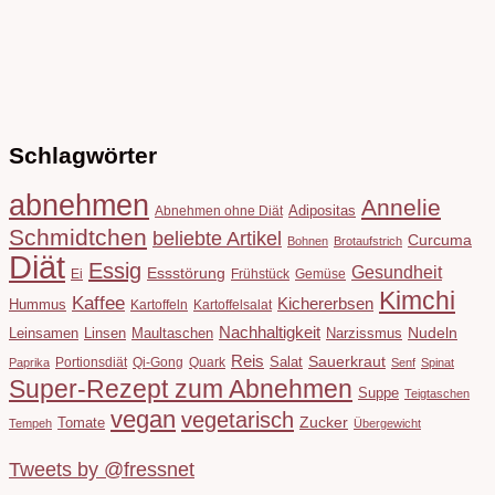
Schlagwörter
abnehmen
Annelie
Adipositas
Abnehmen ohne Diät
Schmidtchen
beliebte Artikel
Curcuma
Bohnen
Brotaufstrich
Diät
Essig
Gesundheit
Essstörung
Ei
Frühstück
Gemüse
Kimchi
Kaffee
Kichererbsen
Hummus
Kartoffeln
Kartoffelsalat
Nachhaltigkeit
Leinsamen
Linsen
Maultaschen
Narzissmus
Nudeln
Reis
Salat
Sauerkraut
Portionsdiät
Qi-Gong
Quark
Paprika
Senf
Spinat
Super-Rezept zum Abnehmen
Suppe
Teigtaschen
vegan
vegetarisch
Tomate
Zucker
Tempeh
Übergewicht
Tweets by @fressnet