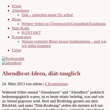
Home
Abnehmen
Diät – zugreifen musst Du selbst!
Blogs
Weitere Seiten zu Übergewicht/Gesundheit/Ernährung
Impr./Kont.
KONTAKT
Kooperation
Warum vernetzte Blogs besser funktionieren – und wie
wir dahin kommen
Ueber
Abendbrot-Ideen, diät-tauglich
24. März 2013
von admin
|
6 Kommentare
Während früher einmal “Abendessen” und “Abendbrot” praktisch
bedeutungsgleich waren, ist es heute relativ beliebig, was und wie
zu Abend gegessen wird. Brot und Brotbelag geraten aus dem
Blickfeld, und unter “Diät-Brotbelag” stellen die meisten sich nur
noch gegarte Hühnerbrust oder Magerkäse, jedenfalls ohne Butter