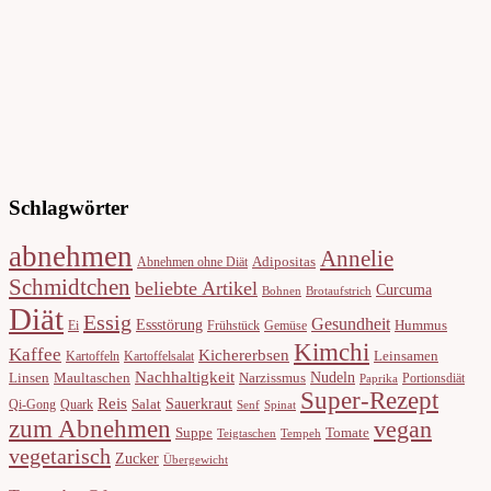
Schlagwörter
abnehmen
Annelie
Adipositas
Abnehmen ohne Diät
Schmidtchen
beliebte Artikel
Curcuma
Bohnen
Brotaufstrich
Diät
Essig
Gesundheit
Essstörung
Hummus
Ei
Frühstück
Gemüse
Kimchi
Kaffee
Kichererbsen
Leinsamen
Kartoffeln
Kartoffelsalat
Nachhaltigkeit
Nudeln
Linsen
Maultaschen
Narzissmus
Portionsdiät
Paprika
Super-Rezept
Reis
Sauerkraut
Salat
Qi-Gong
Quark
Senf
Spinat
zum Abnehmen
vegan
Suppe
Tomate
Teigtaschen
Tempeh
vegetarisch
Zucker
Übergewicht