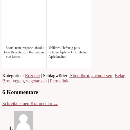
16 total neue, vegane, absolut
Vollkorn-Hefeteig plus
tolle Rezepte zum Reinsetzen
richtige Äpfel = Urtümlicher
- soo lecker...
Apfelkuchen
Kategorien:
Rezepte
| Schlagwörter:
Abendbrot
,
abendessen
,
Belag
,
Brot
,
vegan
,
vegetarisch
|
Permalink
6 Kommentare
Schreibe einen Kommentar →