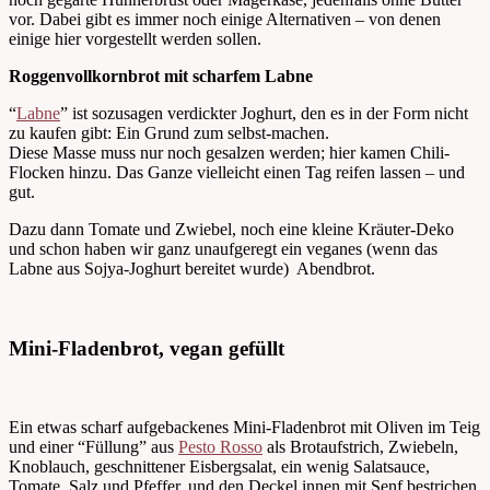
vor. Dabei gibt es immer noch einige Alternativen – von denen
einige hier vorgestellt werden sollen.
Roggenvollkornbrot mit scharfem Labne
“
Labne
” ist sozusagen verdickter Joghurt, den es in der Form nicht
zu kaufen gibt: Ein Grund zum selbst-machen.
Diese Masse muss nur noch gesalzen werden; hier kamen Chili-
Flocken hinzu. Das Ganze vielleicht einen Tag reifen lassen – und
gut.
Dazu dann Tomate und Zwiebel, noch eine kleine Kräuter-Deko
und schon haben wir ganz unaufgeregt ein veganes (wenn das
Labne aus Sojya-Joghurt bereitet wurde) Abendbrot.
Mini-Fladenbrot, vegan gefüllt
Ein etwas scharf aufgebackenes Mini-Fladenbrot mit Oliven im Teig
und einer “Füllung” aus
Pesto Rosso
als Brotaufstrich, Zwiebeln,
Knoblauch, geschnittener Eisbergsalat, ein wenig Salatsauce,
Tomate, Salz und Pfeffer, und den Deckel innen mit Senf bestrichen.