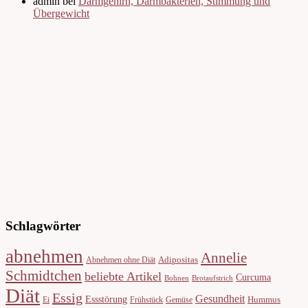
admin bei
Darmgehirn, Darmbakterien, Stimmung und
Übergewicht
Schlagwörter
abnehmen
Annelie
Adipositas
Abnehmen ohne Diät
Schmidtchen
beliebte Artikel
Curcuma
Bohnen
Brotaufstrich
Diät
Essig
Gesundheit
Essstörung
Hummus
Ei
Frühstück
Gemüse