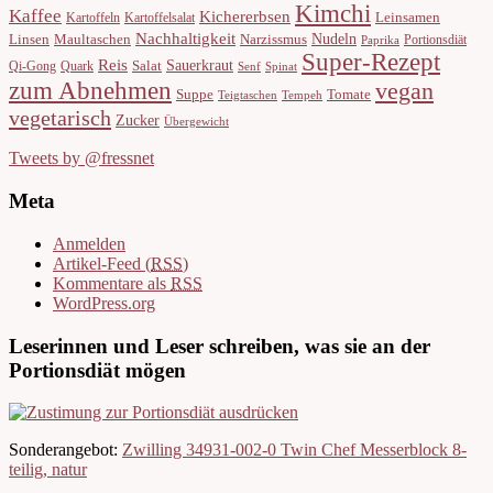
Kimchi
Kaffee
Kichererbsen
Leinsamen
Kartoffeln
Kartoffelsalat
Nachhaltigkeit
Nudeln
Linsen
Maultaschen
Narzissmus
Portionsdiät
Paprika
Super-Rezept
Reis
Sauerkraut
Salat
Qi-Gong
Quark
Senf
Spinat
zum Abnehmen
vegan
Suppe
Tomate
Teigtaschen
Tempeh
vegetarisch
Zucker
Übergewicht
Tweets by @fressnet
Meta
Anmelden
Artikel-Feed (
RSS
)
Kommentare als
RSS
WordPress.org
Leserinnen und Leser schreiben, was sie an der
Portionsdiät mögen
Sonderangebot:
Zwilling 34931-002-0 Twin Chef Messerblock 8-
teilig, natur