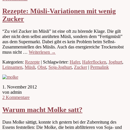
Rezepte: Müsli-Variationen mit wenig
Zucker
“Zu viel Zucker im Müsli” ist eine oft zu hörende Klage. Die gilt
aber nicht dem selbst anrührten Müsli, sondern dem “Fertigmüsli”
aus dem Supermarkt. Dabei gibt es kein Problem beim Selbst-
Zusammenstellen des Müslis. Auch das energiereiche Trockenobst
muss nicht …
Weiterlesen
→
Kategorien:
Rezepte
| Schlagwörter:
Hafer
,
Haferflocken
,
Joghurt
,
Leinsamen
,
Müsli
,
Obst
,
Soja-Joghurt
,
Zucker
|
Permalink
1. November 2012
von admin
2 Kommentare
Warum macht Molke satt?
Dass Molke sättigt, konnte ich gestern bei der Zubereitung des
Essens feststellen: Die Molke, die beim abfiltrieren von Soja- und