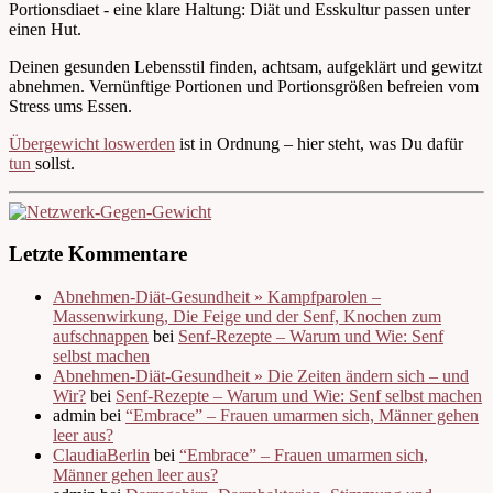
Portionsdiaet - eine klare Haltung: Diät und Esskultur passen unter
einen Hut.
Deinen gesunden Lebensstil finden, achtsam, aufgeklärt und gewitzt
abnehmen. Vernünftige Portionen und Portionsgrößen befreien vom
Stress ums Essen.
Übergewicht loswerden
ist in Ordnung – hier steht, was Du dafür
tun
sollst.
Letzte Kommentare
Abnehmen-Diät-Gesundheit » Kampfparolen –
Massenwirkung, Die Feige und der Senf, Knochen zum
aufschnappen
bei
Senf-Rezepte – Warum und Wie: Senf
selbst machen
Abnehmen-Diät-Gesundheit » Die Zeiten ändern sich – und
Wir?
bei
Senf-Rezepte – Warum und Wie: Senf selbst machen
admin bei
“Embrace” – Frauen umarmen sich, Männer gehen
leer aus?
ClaudiaBerlin
bei
“Embrace” – Frauen umarmen sich,
Männer gehen leer aus?