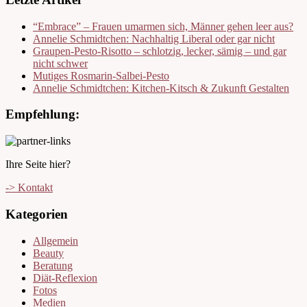
“Embrace” – Frauen umarmen sich, Männer gehen leer aus?
Annelie Schmidtchen: Nachhaltig Liberal oder gar nicht
Graupen-Pesto-Risotto – schlotzig, lecker, sämig – und gar
nicht schwer
Mutiges Rosmarin-Salbei-Pesto
Annelie Schmidtchen: Kitchen-Kitsch & Zukunft Gestalten
Empfehlung:
Ihre Seite hier?
-> Kontakt
Kategorien
Allgemein
Beauty
Beratung
Diät-Reflexion
Fotos
Medien