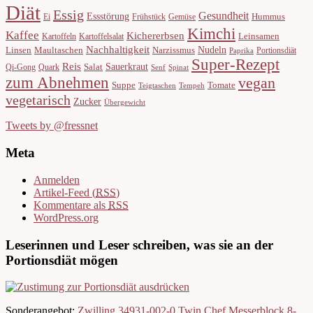
Diät
Essig
Gesundheit
Essstörung
Hummus
Ei
Frühstück
Gemüse
Kimchi
Kaffee
Kichererbsen
Leinsamen
Kartoffeln
Kartoffelsalat
Nachhaltigkeit
Nudeln
Linsen
Maultaschen
Narzissmus
Portionsdiät
Paprika
Super-Rezept
Reis
Sauerkraut
Salat
Qi-Gong
Quark
Senf
Spinat
zum Abnehmen
vegan
Suppe
Tomate
Teigtaschen
Tempeh
vegetarisch
Zucker
Übergewicht
Tweets by @fressnet
Meta
Anmelden
Artikel-Feed (
RSS
)
Kommentare als
RSS
WordPress.org
Leserinnen und Leser schreiben, was sie an der
Portionsdiät mögen
Sonderangebot:
Zwilling 34931-002-0 Twin Chef Messerblock 8-