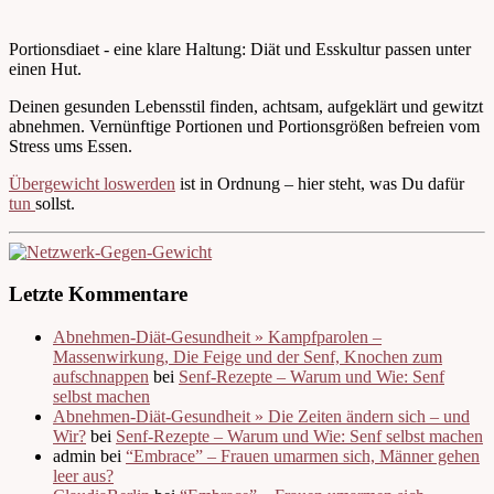
Portionsdiaet - eine klare Haltung: Diät und Esskultur passen unter
einen Hut.
Deinen gesunden Lebensstil finden, achtsam, aufgeklärt und gewitzt
abnehmen. Vernünftige Portionen und Portionsgrößen befreien vom
Stress ums Essen.
Übergewicht loswerden
ist in Ordnung – hier steht, was Du dafür
tun
sollst.
Letzte Kommentare
Abnehmen-Diät-Gesundheit » Kampfparolen –
Massenwirkung, Die Feige und der Senf, Knochen zum
aufschnappen
bei
Senf-Rezepte – Warum und Wie: Senf
selbst machen
Abnehmen-Diät-Gesundheit » Die Zeiten ändern sich – und
Wir?
bei
Senf-Rezepte – Warum und Wie: Senf selbst machen
admin bei
“Embrace” – Frauen umarmen sich, Männer gehen
leer aus?