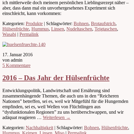
ich mittlerweile doch meinem persönlichen Lieblingsrezept näher –
aber, dass dann mal ein unvorhergesehenes Experiment sich
einschleicht, kann vorkommen:
Kategorien:
Produkte
| Schlagwörter:
Bohnen
,
Brotaufstrich
,
Hülsenfrüchte
,
Hummus
,
Linsen
,
Nudeltaschen
,
Teigtaschen
,
Wasabi
|
Permalink
17. Januar 2016
von admin
5 Kommentare
2016 – Das Jahr der Hülsenfrüchte
Entwicklungspolitik, Landwirtschaft und Ernährung sind
zusammenhängende Themen, die auch uns in den “Reicheren
Nationen” betreffen, sei es, weil wir Mitgefühl für die Hungernden
empfinden, sei es, weil Wellen von Flüchtlingen aus
“dysfunktionalen Regionen” zu uns herüberschwappen, und wir
adäquat reagieren …
Weiterlesen
→
Kategorien:
Nachhaltigkeit
| Schlagwörter:
Bohnen
,
Hülsenfrüchte
,
Hummus
,
Keimen
,
Linsen
,
Miso
|
Permalink