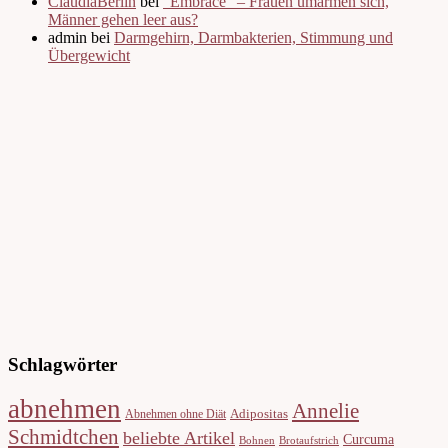
ClaudiaBerlin
bei
“Embrace” – Frauen umarmen sich,
Männer gehen leer aus?
admin bei
Darmgehirn, Darmbakterien, Stimmung und
Übergewicht
Schlagwörter
abnehmen
Annelie
Adipositas
Abnehmen ohne Diät
Schmidtchen
beliebte Artikel
Curcuma
Bohnen
Brotaufstrich