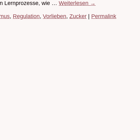
man Lernprozesse, wie …
Weiterlesen
→
amus
,
Regulation
,
Vorlieben
,
Zucker
|
Permalink