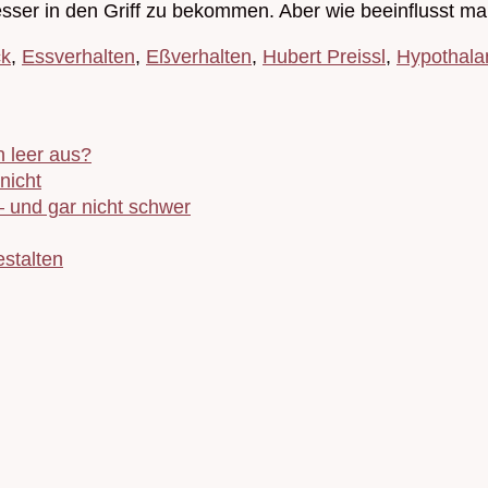
sser in den Griff zu bekommen. Aber wie beeinflusst 
ck
,
Essverhalten
,
Eßverhalten
,
Hubert Preissl
,
Hypothal
 leer aus?
nicht
– und gar nicht schwer
stalten