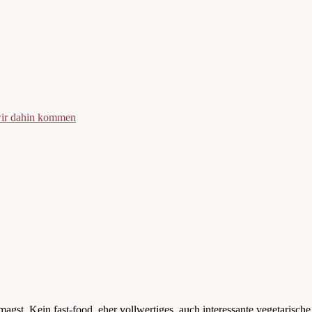
 wir dahin kommen
st. Kein fast-food, eher vollwertiges, auch interessante vegetarische