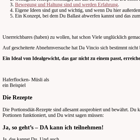
Bewegung und Haltung sind und werden Erfahrung
.
Eigene Ideen sind gut und wichtig, und wenn Du hier außerdem 
Ein Konzept, bei dem Du Ballast abwerfen kannst und das zum 
Unerreichbares (haben) zu wollen, hat schon Viele unglücklich gemac
Auf gescheiterte Abnehmversuche hat Da Vincio sich bestimmt nicht 
Ein Ideal von Idealgewicht, das gar nicht zu einem passt, erreic
Haferflocken- Müsli als
ein Beispiel
Die Rezepte
Die Portionsdiät-Rezepte sind allesamt ausprobiert und bewährt. Du k
Portionen funktioniert, und Du wirst sagen müssen:
Ja, so geht’s – DA kann ich teilnehmen!
Ja, das kannst Du. Und auch