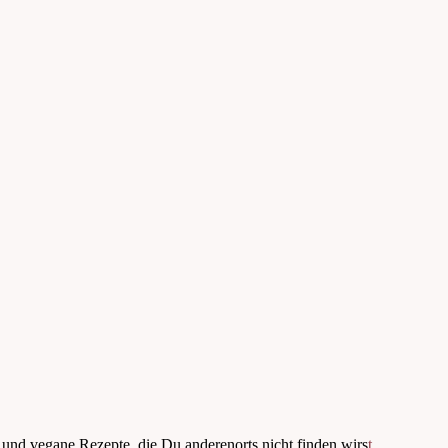
 und vegane Rezepte, die Du anderenorts nicht finden wirs
t.