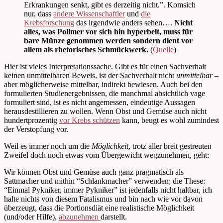
Erkrankungen senkt, gibt es derzeitig nicht.”. Komsich
nur, dass
andere Wissenschaftler
und
die
Krebsforschung
das irgendwie anders sehen….
Nicht
alles, was Pollmer vor sich hin hyperbelt, muss für
bare Münze genommen werden sondern dient vor
allem als rhetorisches Schmückwerk.
(
Quelle
)
Hier ist vieles Interpretationssache. Gibt es für einen Sachverhalt
keinen unmittelbaren Beweis, ist der Sachverhalt nicht
unmittelbar
–
aber möglicherweise mittelbar, indirekt bewiesen. Auch bei den
formulierten Studienergebnissen, die manchmal absichtlich vage
formuliert sind, ist es nicht angemessen, eindeutige Aussagen
herausdestillieren zu wollen. Wenn Obst und Gemüse auch nicht
hundertprozentig
vor Krebs schützen
kann, beugt es wohl zumindest
der Verstopfung vor.
Weil es immer noch um die
Möglichkeit
, trotz aller breit gestreuten
Zweifel doch noch etwas vom Übergewicht wegzunehmen, geht:
Wir können Obst und Gemüse auch ganz pragmatisch als
Sattmacher und mithin “Schlankmacher” verwenden; die These:
“Einmal Pykniker, immer Pykniker” ist jedenfalls nicht haltbar, ich
halte nichts von diesem Fatalismus und bin nach wie vor davon
überzeugt, dass die Portionsdiät eine realistische Möglichkeit
(und/oder Hilfe),
abzunehmen
darstellt.