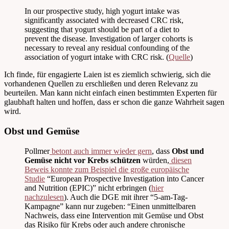
In our prospective study, high yogurt intake was
significantly associated with decreased CRC risk,
suggesting that yogurt should be part of a diet to
prevent the disease. Investigation of larger cohorts is
necessary to reveal any residual confounding of the
association of yogurt intake with CRC risk. (
Quelle
)
Ich finde, für engagierte Laien ist es ziemlich schwierig, sich die
vorhandenen Quellen zu erschließen und deren Relevanz zu
beurteilen. Man kann nicht einfach einen bestimmten Experten für
glaubhaft halten und hoffen, dass er schon die ganze Wahrheit sagen
wird.
Obst und Gemüse
Pollmer
betont auch immer wieder gern
, dass
Obst und
Gemüse nicht vor Krebs schützen
würden,
diesen
Beweis konnte zum Beispiel die große europäische
Studie
“European Prospective Investigation into Cancer
and Nutrition (EPIC)” nicht erbringen (
hier
nachzulesen
). Auch die DGE mit ihrer “5-am-Tag-
Kampagne” kann nur zugeben: “Einen unmittelbaren
Nachweis, dass eine Intervention mit Gemüse und Obst
das Risiko für Krebs oder auch andere chronische