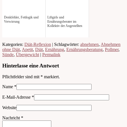
Denkfehler, Fettlogik und
Liftgirls und
Verwirrung
Ernährungsberater im
Kollektiv der Angestellten
Kategorien:
Diät-Reflexion
| Schlagwörter:
abnehmen
,
Abnehmen
ohne Diät
,
Apetit
,
Diät
,
Ernährung
,
Ernährungsberatung
,
Pollmer
,
Sünde
,
Übergewicht
|
Permalink
Hinterlasse eine Antwort
Pflichtfelder sind mit
*
markiert.
Name
*
E-Mail-Adresse
*
Website
Nachricht
*