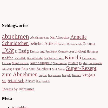
Schlagwörter
abnehmen
Annelie
Adipositas
Abnehmen ohne Diät
Schmidtchen
beliebte Artikel
Curcuma
Bohnen
Brotaufstrich
Diät
Essig
Gesundheit
Essstörung
Hummus
Ei
Frühstück
Gemüse
Kimchi
Kaffee
Kichererbsen
Leinsamen
Kartoffeln
Kartoffelsalat
Nachhaltigkeit
Nudeln
Linsen
Maultaschen
Narzissmus
Portionsdiät
Paprika
Super-Rezept
Reis
Sauerkraut
Salat
Qi-Gong
Quark
Senf
Spinat
zum Abnehmen
vegan
Suppe
Tomate
Teigtaschen
Tempeh
vegetarisch
Zucker
Übergewicht
Tweets by @fressnet
Meta
Anmelden