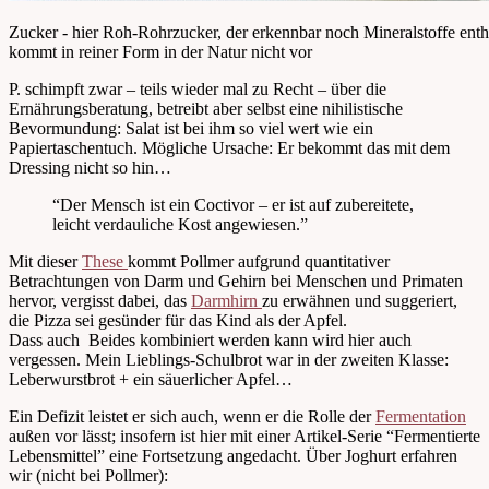
Zucker - hier Roh-Rohrzucker, der erkennbar noch Mineralstoffe enthä
kommt in reiner Form in der Natur nicht vor
P. schimpft zwar – teils wieder mal zu Recht – über die
Ernährungsberatung, betreibt aber selbst eine nihilistische
Bevormundung: Salat ist bei ihm so viel wert wie ein
Papiertaschentuch. Mögliche Ursache: Er bekommt das mit dem
Dressing nicht so hin…
“Der Mensch ist ein Coctivor – er ist auf zubereitete,
leicht verdauliche Kost angewiesen.”
Mit dieser
These
kommt Pollmer aufgrund quantitativer
Betrachtungen von Darm und Gehirn bei Menschen und Primaten
hervor, vergisst dabei, das
Darmhirn
zu erwähnen und suggeriert,
die Pizza sei gesünder für das Kind als der Apfel.
Dass auch Beides kombiniert werden kann wird hier auch
vergessen. Mein Lieblings-Schulbrot war in der zweiten Klasse:
Leberwurstbrot + ein säuerlicher Apfel…
Ein Defizit leistet er sich auch, wenn er die Rolle der
Fermentation
außen vor lässt; insofern ist hier mit einer Artikel-Serie “Fermentierte
Lebensmittel” eine Fortsetzung angedacht. Über Joghurt erfahren
wir (nicht bei Pollmer):