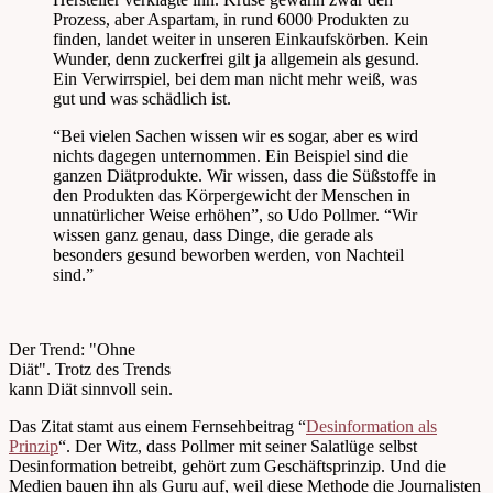
Prozess, aber Aspartam, in rund 6000 Produkten zu
finden, landet weiter in unseren Einkaufskörben. Kein
Wunder, denn zuckerfrei gilt ja allgemein als gesund.
Ein Verwirrspiel, bei dem man nicht mehr weiß, was
gut und was schädlich ist.
“Bei vielen Sachen wissen wir es sogar, aber es wird
nichts dagegen unternommen. Ein Beispiel sind die
ganzen Diätprodukte. Wir wissen, dass die Süßstoffe in
den Produkten das Körpergewicht der Menschen in
unnatürlicher Weise erhöhen”, so Udo Pollmer. “Wir
wissen ganz genau, dass Dinge, die gerade als
besonders gesund beworben werden, von Nachteil
sind.”
Der Trend: "Ohne
Diät". Trotz des Trends
kann Diät sinnvoll sein.
Das Zitat stamt aus einem Fernsehbeitrag “
Desinformation als
Prinzip
“. Der Witz, dass Pollmer mit seiner Salatlüge selbst
Desinformation betreibt, gehört zum Geschäftsprinzip. Und die
Medien bauen ihn als Guru auf, weil diese Methode die Journalisten