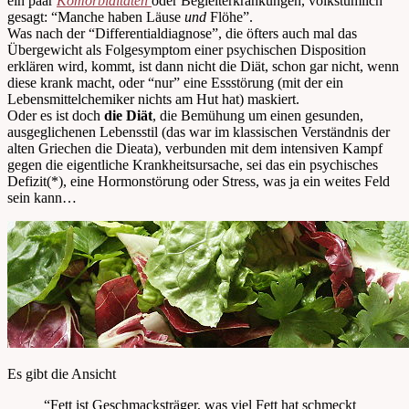
ein paar
Komorbiditäten
oder Begleiterkrankungen, volkstümlich
gesagt: “Manche haben Läuse
und
Flöhe”.
Was nach der “Differentialdiagnose”, die öfters auch mal das
Übergewicht als Folgesymptom einer psychischen Disposition
erklären wird, kommt, ist dann nicht die Diät, schon gar nicht, wenn
diese krank macht, oder “nur” eine Essstörung (mit der ein
Lebensmittelchemiker nichts am Hut hat) maskiert.
Oder es ist doch
die Diät
, die Bemühung um einen gesunden,
ausgeglichenen Lebensstil (das war im klassischen Verständnis der
alten Griechen die Dieata), verbunden mit dem intensiven Kampf
gegen die eigentliche Krankheitsursache, sei das ein psychisches
Defizit(*), eine Hormonstörung oder Stress, was ja ein weites Feld
sein kann…
Es gibt die Ansicht
“Fett ist Geschmacksträger, was viel Fett hat schmeckt