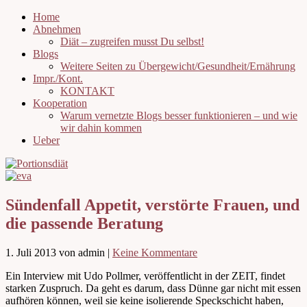
Home
Abnehmen
Diät – zugreifen musst Du selbst!
Blogs
Weitere Seiten zu Übergewicht/Gesundheit/Ernährung
Impr./Kont.
KONTAKT
Kooperation
Warum vernetzte Blogs besser funktionieren – und wie
wir dahin kommen
Ueber
Sündenfall Appetit, verstörte Frauen, und
die passende Beratung
1. Juli 2013
von admin
|
Keine Kommentare
Ein Interview mit Udo Pollmer, veröffentlicht in der ZEIT, findet
starken Zuspruch. Da geht es darum, dass Dünne gar nicht mit essen
aufhören können, weil sie keine isolierende Speckschicht haben,