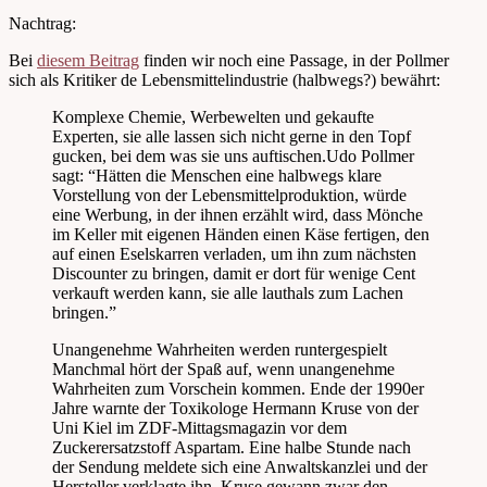
Nachtrag:
Bei
diesem Beitrag
finden wir noch eine Passage, in der Pollmer
sich als Kritiker de Lebensmittelindustrie (halbwegs?) bewährt:
Komplexe Chemie, Werbewelten und gekaufte
Experten, sie alle lassen sich nicht gerne in den Topf
gucken, bei dem was sie uns auftischen.Udo Pollmer
sagt: “Hätten die Menschen eine halbwegs klare
Vorstellung von der Lebensmittelproduktion, würde
eine Werbung, in der ihnen erzählt wird, dass Mönche
im Keller mit eigenen Händen einen Käse fertigen, den
auf einen Eselskarren verladen, um ihn zum nächsten
Discounter zu bringen, damit er dort für wenige Cent
verkauft werden kann, sie alle lauthals zum Lachen
bringen.”
Unangenehme Wahrheiten werden runtergespielt
Manchmal hört der Spaß auf, wenn unangenehme
Wahrheiten zum Vorschein kommen. Ende der 1990er
Jahre warnte der Toxikologe Hermann Kruse von der
Uni Kiel im ZDF-Mittagsmagazin vor dem
Zuckerersatzstoff Aspartam. Eine halbe Stunde nach
der Sendung meldete sich eine Anwaltskanzlei und der
Hersteller verklagte ihn. Kruse gewann zwar den