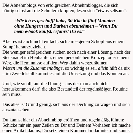
Die Abnehmblogs von erfolgreichen Abnehmblogger, die sich
häufig selbst auf die Schultern klopfen, lesen sich “etwas seltsam”:
“Wie ich es geschafft habe, 30 Kilo in fünf Monaten
ohne Hungern und Darben abzunehmen – Wenn Du
mein e-book kaufst, erfährst Du es!”
Aber es ist auch nicht einfach, sich am eigenen Schopf aus einem
Sumpf herauszuziehen.
Die weniger erfolgreichen suchen noch nach einer Lösung, nach der
Stecknadel im Heuhaufen, einem persönlichen Konzept oder einem
Weg, die Hemmnisse auf dem Weg dahin wegzuräumen.
Wissen um die Zusammenhänge
, so wichtig es sei,
allein
hilft da nix
– im Zweifelsfall kommt es auf die Umsetzung und das Können an.
Und, wie so oft, auf die Übung – aus der man auch nicht
herauskommen darf, die also Bestandteil der regelmäßigen Routine
sein muss.
Das alles ist Grund genug, sich aus der Deckung zu wagen und sich
auszutauschen.
Du kannst hier ein Abnehmblog eröffnen und regelmäßig führen:
Schicke mir ein paar Zeilen zu Dir und Deinem Vorhaben,ich mache
einen Artikel daraus, Du setzt einen Kommentar darunter und kannst