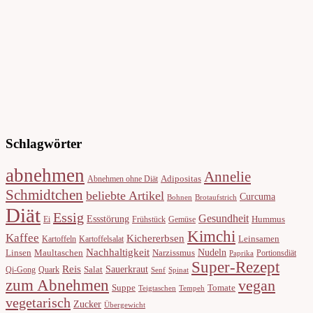
Schlagwörter
abnehmen
Annelie
Adipositas
Abnehmen ohne Diät
Schmidtchen
beliebte Artikel
Curcuma
Bohnen
Brotaufstrich
Diät
Essig
Gesundheit
Essstörung
Hummus
Ei
Frühstück
Gemüse
Kimchi
Kaffee
Kichererbsen
Leinsamen
Kartoffeln
Kartoffelsalat
Nachhaltigkeit
Nudeln
Linsen
Maultaschen
Narzissmus
Portionsdiät
Paprika
Super-Rezept
Reis
Sauerkraut
Salat
Qi-Gong
Quark
Senf
Spinat
zum Abnehmen
vegan
Suppe
Tomate
Teigtaschen
Tempeh
vegetarisch
Zucker
Übergewicht