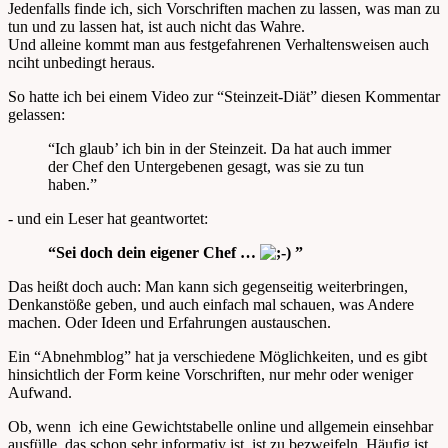
Jedenfalls finde ich, sich Vorschriften machen zu lassen, was man zu
tun und zu lassen hat, ist auch nicht das Wahre.
Und alleine kommt man aus festgefahrenen Verhaltensweisen auch
nciht unbedingt heraus.
So hatte ich bei einem Video zur “Steinzeit-Diät” diesen Kommentar
gelassen:
“Ich glaub’ ich bin in der Steinzeit. Da hat auch immer
der Chef den Untergebenen gesagt, was sie zu tun
haben.”
- und ein Leser hat geantwortet:
“Sei doch dein eigener Chef …
”
Das heißt doch auch: Man kann sich gegenseitig weiterbringen,
Denkanstöße geben, und auch einfach mal schauen, was Andere
machen. Oder Ideen und Erfahrungen austauschen.
Ein “Abnehmblog” hat ja verschiedene Möglichkeiten, und es gibt
hinsichtlich der Form keine Vorschriften, nur mehr oder weniger
Aufwand.
Ob, wenn ich eine Gewichtstabelle online und allgemein einsehbar
ausfülle, das schon sehr informativ ist, ist zu bezweifeln. Häufig ist