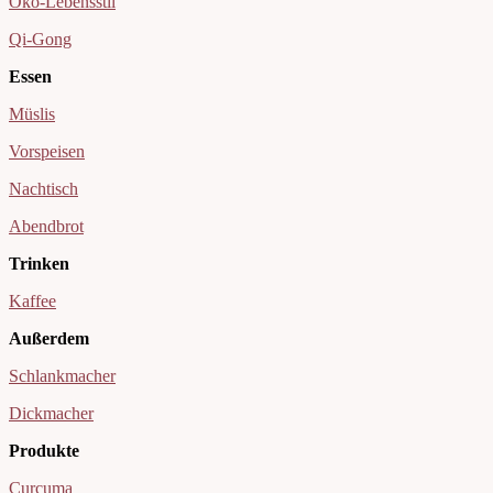
Öko-Lebensstil
Qi-Gong
Essen
Müslis
Vorspeisen
Nachtisch
Abendbrot
Trinken
Kaffee
Außerdem
Schlankmacher
Dickmacher
Produkte
Curcuma