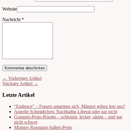
Website
Nachricht
*
← Vorheriger Artikel
Nächster Artikel →
Letzte Artikel
“Embrace” – Frauen umarmen sich, Männer gehen leer aus?
Annelie Schmidtchen: Nachhaltig Liberal oder gar nicht
Graupen-Pesto-Risotto – schlotzig, lecker, sämig – und gar
nicht schwer
Mutiges Rosmarin-Salbei-Pesto