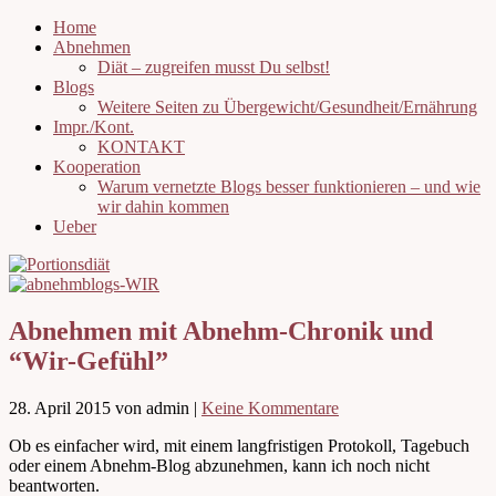
Home
Abnehmen
Diät – zugreifen musst Du selbst!
Blogs
Weitere Seiten zu Übergewicht/Gesundheit/Ernährung
Impr./Kont.
KONTAKT
Kooperation
Warum vernetzte Blogs besser funktionieren – und wie
wir dahin kommen
Ueber
Abnehmen mit Abnehm-Chronik und
“Wir-Gefühl”
28. April 2015
von admin
|
Keine Kommentare
Ob es einfacher wird, mit einem langfristigen Protokoll, Tagebuch
oder einem Abnehm-Blog abzunehmen, kann ich noch nicht
beantworten.