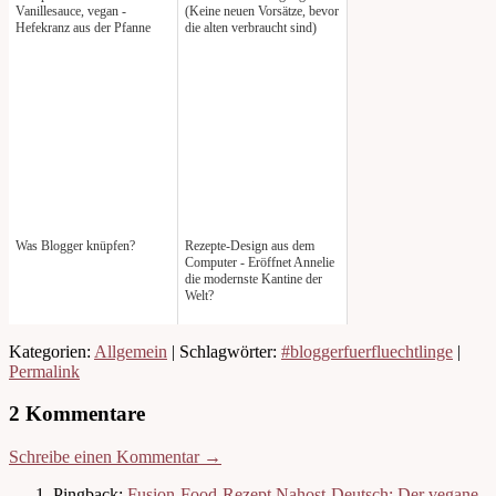
Vanillesauce, vegan -
(Keine neuen Vorsätze, bevor
Hefekranz aus der Pfanne
die alten verbraucht sind)
Was Blogger knüpfen?
Rezepte-Design aus dem
Computer - Eröffnet Annelie
die modernste Kantine der
Welt?
Kategorien:
Allgemein
| Schlagwörter:
#bloggerfuerfluechtlinge
|
Permalink
2 Kommentare
Schreibe einen Kommentar →
Pingback:
Fusion-Food-Rezept Nahost-Deutsch: Der vegane