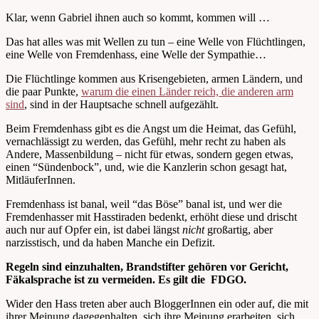
Klar, wenn Gabriel ihnen auch so kommt, kommen will …
Das hat alles was mit Wellen zu tun – eine Welle von Flüchtlingen,
eine Welle von Fremdenhass, eine Welle der Sympathie…
Die Flüchtlinge kommen aus Krisengebieten, armen Ländern, und
die paar Punkte,
warum die einen Länder reich, die anderen arm
sind
, sind in der Hauptsache schnell aufgezählt.
Beim Fremdenhass gibt es die Angst um die Heimat, das Gefühl,
vernachlässigt zu werden, das Gefühl, mehr recht zu haben als
Andere, Massenbildung – nicht für etwas, sondern gegen etwas,
einen “Sündenbock”, und, wie die Kanzlerin schon gesagt hat,
MitläuferInnen.
Fremdenhass ist banal, weil “das Böse” banal ist, und wer die
Fremdenhasser mit Hasstiraden bedenkt, erhöht diese und drischt
auch nur auf Opfer ein, ist dabei längst
nicht
großartig, aber
narzisstisch, und da haben Manche ein Defizit.
Regeln sind einzuhalten, Brandstifter gehören vor Gericht,
Fäkalsprache ist zu vermeiden. Es gilt die FDGO.
Wider den Hass treten aber auch BloggerInnen ein oder auf, die mit
ihrer Meinung dagegenhalten, sich ihre Meinung erarbeiten, sich