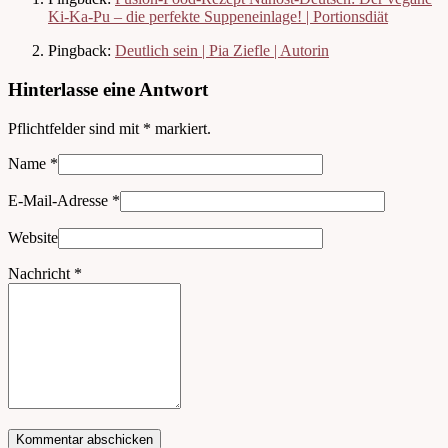
Ki-Ka-Pu – die perfekte Suppeneinlage! | Portionsdiät
Pingback:
Deutlich sein | Pia Ziefle | Autorin
Hinterlasse eine Antwort
Pflichtfelder sind mit
*
markiert.
Name
*
E-Mail-Adresse
*
Website
Nachricht
*