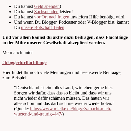
Du kannst
Geld spenden
!
Du kannst
Sachspenden
leisten!
Du kannst
vor Ort nachfragen
inwiefern Hilfe benötigt wird.
Und wenn Du Blogger, Podcaster oder V-Blogger bist, kannst
Du
unsere Botschaft Teilen
Und vor allem kannst du aktiv dazu beitragen, dass Flüchtlinge
in der Mitte unserer Gesellschaft akzeptiert werden.
Mehr auch unter
#bloggerfürflüchtlinge
Hier findet Ihr noch viele Meinungen und lesenswerte Beiträage,
zum Beispiel:
“Deutschland ist ein tolles Land, wir leben gerne hier.
Sorgen wir dafür, dass das so bleibt und dass wir uns
nicht wieder dafür schämen müssen. Das hatten wir
alles schon und das darf sich nie wieder wiederholen.”
(Quelle:
https://www.mielke.de/blog/Es-macht-mich-
wuetend-und-traurig–447/
)