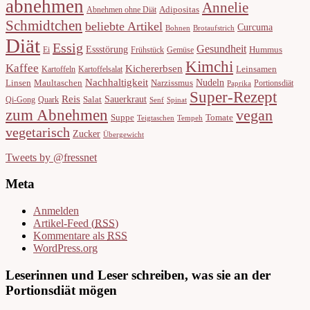
abnehmen
Annelie
Adipositas
Abnehmen ohne Diät
Schmidtchen
beliebte Artikel
Curcuma
Bohnen
Brotaufstrich
Diät
Essig
Gesundheit
Essstörung
Hummus
Ei
Frühstück
Gemüse
Kimchi
Kaffee
Kichererbsen
Leinsamen
Kartoffeln
Kartoffelsalat
Nachhaltigkeit
Nudeln
Linsen
Maultaschen
Narzissmus
Portionsdiät
Paprika
Super-Rezept
Reis
Sauerkraut
Salat
Qi-Gong
Quark
Senf
Spinat
zum Abnehmen
vegan
Suppe
Tomate
Teigtaschen
Tempeh
vegetarisch
Zucker
Übergewicht
Tweets by @fressnet
Meta
Anmelden
Artikel-Feed (
RSS
)
Kommentare als
RSS
WordPress.org
Leserinnen und Leser schreiben, was sie an der
Portionsdiät mögen