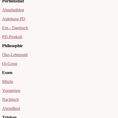
Portionsdiät
Abnehmblog
Anleitung PD
Ern.- Tagebuch
PD-Protkoll
Philosophie
Öko-Lebensstil
Qi-Gong
Essen
Müslis
Vorspeisen
Nachtisch
Abendbrot
Trinken