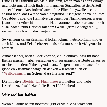
Linie 11 in Frankfurt am Main studieren, wenn man es denn erträgt
und nicht unerträglich findet. In manchen Stadtteilen ist der Anteil
an “etablierten Ausländern” auch ohne Flüchtlingswellen schon
absurd hoch, das Gerede von “Integration” ist eigentlich “nur dumm
Gebabbel”, aber die Heimatvertriebenen der Nachkriegszeit waren
ja auch unerwünscht – und ihre Nachkommen haben das auch noch
auszubaden, zum Beispiel mit dem Gefühl (dem Bauchgefühl?),
vielleicht doch nicht dazuzugehören.
So viel zum kalten gesellschaftlichen Klima, meterologisch wird es
auch kälter, und Zelte beheizen – also, da muss noch viel gemacht
werden.
Zunächst aber, nach all der Vorrede, ein “Schlimm, dass Ihr habt
fliehen müssen – aber versuchen wir, zusammen das Beste daraus zu
machen, mit dem Naheliegenden anzufangen, dann aber auch die
globalen Zusammenhänge zu denken – insofern auch ein
“
Willkommen
, ein Schön, dass Ihr hier seid”
“.
Die Initiative
Blogger für Flüchtlinge
will helfen, und, liebe
LeserInnen, abschließend die Bitte: Helft helfen!
Wir wollen helfen!
Wenn du aktiv helfen möchtest, gibt es viele Möglichkeiten!