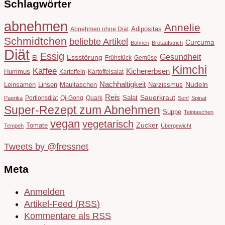
Schlagwörter
abnehmen
Annelie
Adipositas
Abnehmen ohne Diät
Schmidtchen
beliebte Artikel
Curcuma
Bohnen
Brotaufstrich
Diät
Essig
Gesundheit
Essstörung
Ei
Frühstück
Gemüse
Kimchi
Kaffee
Kichererbsen
Hummus
Kartoffeln
Kartoffelsalat
Nachhaltigkeit
Leinsamen
Linsen
Maultaschen
Narzissmus
Nudeln
Reis
Salat
Sauerkraut
Portionsdiät
Qi-Gong
Quark
Paprika
Senf
Spinat
Super-Rezept zum Abnehmen
Suppe
Teigtaschen
vegan
vegetarisch
Tomate
Zucker
Tempeh
Übergewicht
Tweets by @fressnet
Meta
Anmelden
Artikel-Feed (
RSS
)
Kommentare als
RSS