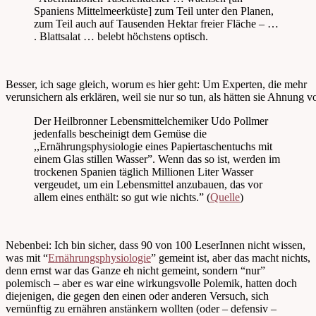
Spaniens Mittelmeerküste] zum Teil unter den Planen,
zum Teil auch auf Tausenden Hektar freier Fläche – …
. Blattsalat … belebt höchstens optisch.
Besser, ich sage gleich, worum es hier geht: Um Experten, die mehr
verunsichern als erklären, weil sie nur so tun, als hätten sie Ahnung
Der Heilbronner Lebensmittelchemiker Udo Pollmer
jedenfalls bescheinigt dem Gemüse die
,,Ernährungsphysiologie eines Papiertaschentuchs mit
einem Glas stillen Wasser”. Wenn das so ist, werden im
trockenen Spanien täglich Millionen Liter Wasser
vergeudet, um ein Lebensmittel anzubauen, das vor
allem eines enthält: so gut wie nichts.” (
Quelle
)
Nebenbei: Ich bin sicher, dass 90 von 100 LeserInnen nicht wissen,
was mit “
Ernährungsphysiologie
” gemeint ist, aber das macht nichts,
denn ernst war das Ganze eh nicht gemeint, sondern “nur”
polemisch – aber es war eine wirkungsvolle Polemik, hatten doch
diejenigen, die gegen den einen oder anderen Versuch, sich
vernünftig zu ernähren anstänkern wollten (oder – defensiv –