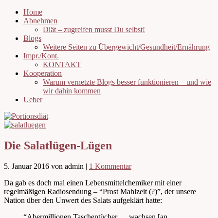
Home
Abnehmen
Diät – zugreifen musst Du selbst!
Blogs
Weitere Seiten zu Übergewicht/Gesundheit/Ernährung
Impr./Kont.
KONTAKT
Kooperation
Warum vernetzte Blogs besser funktionieren – und wie
wir dahin kommen
Ueber
Die Salatlügen-Lügen
5. Januar 2016
von admin
|
1 Kommentar
Da gab es doch mal einen Lebensmittelchemiker mit einer
regelmäßigen Radiosendung – “Prost Mahlzeit (?)”, der unsere
Nation über den Unwert des Salats aufgeklärt hatte:
“Abermillionen Taschentücher … wachsen [an