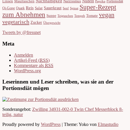
Nachhaltigkeit
Nudeln
Linsen
Maultaschen
Narzissmus
Portionsdiät
Paprika
Super-Rezept
Reis
Sauerkraut
Salat
Qi-Gong
Quark
Senf
Spinat
zum Abnehmen
vegan
Suppe
Tomate
Teigtaschen
Tempeh
vegetarisch
Zucker
Übergewicht
Tweets by @fressnet
Meta
Anmelden
Artikel-Feed (
RSS
)
Kommentare als
RSS
WordPress.org
Leserinnen und Leser schreiben, was sie an der
Portionsdiät mögen
Sonderangebot:
Zwilling 34931-002-0 Twin Chef Messerblock 8-
teilig, natur
Proudly powered by
WordPress
|
Theme: Yoko von
Elmastudio