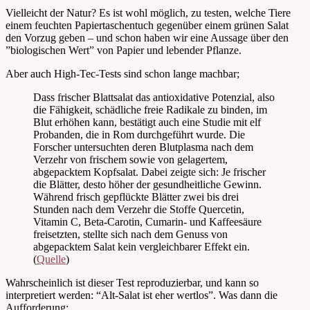
Vielleicht der Natur? Es ist wohl möglich, zu testen, welche Tiere
einem feuchten Papiertaschentuch gegenüber einem grünen Salat
den Vorzug geben – und schon haben wir eine Aussage über den
”biologischen Wert” von Papier und lebender Pflanze.
Aber auch High-Tec-Tests sind schon lange machbar;
Dass frischer Blattsalat das antioxidative Potenzial, also
die Fähigkeit, schädliche freie Radikale zu binden, im
Blut erhöhen kann, bestätigt auch eine Studie mit elf
Probanden, die in Rom durchgeführt wurde. Die
Forscher untersuchten deren Blutplasma nach dem
Verzehr von frischem sowie von gelagertem,
abgepacktem Kopfsalat. Dabei zeigte sich: Je frischer
die Blätter, desto höher der gesundheitliche Gewinn.
Während frisch gepflückte Blätter zwei bis drei
Stunden nach dem Verzehr die Stoffe Quercetin,
Vitamin C, Beta-Carotin, Cumarin- und Kaffeesäure
freisetzten, stellte sich nach dem Genuss von
abgepacktem Salat kein vergleichbarer Effekt ein.
(
Quelle
)
Wahrscheinlich ist dieser Test reproduzierbar, und kann so
interpretiert werden: “Alt-Salat ist eher wertlos”. Was dann die
Aufforderung: