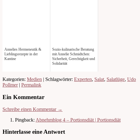
Annelies Hermeneutik &
Sozio-kulinarische Beratung
Lieblingsrezepte in der
mit Annelie Schmidtchen:
Kantine
Sicherheit, Gerechtigkeit und
Solidarität
Kategorien:
Medien
| Schlagwörter:
Experten
,
Salat
,
Salatlüge
,
Udo
Pollmer
|
Permalink
Ein Kommentar
Schreibe einen Kommentar →
Pingback:
Abnehmblog 4 – Portionsdiät | Portionsdiät
Hinterlasse eine Antwort