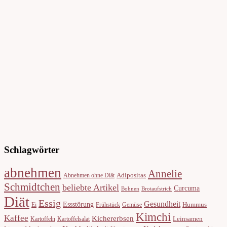
Schlagwörter
abnehmen
Annelie
Adipositas
Abnehmen ohne Diät
Schmidtchen
beliebte Artikel
Curcuma
Bohnen
Brotaufstrich
Diät
Essig
Gesundheit
Essstörung
Hummus
Ei
Frühstück
Gemüse
Kimchi
Kaffee
Kichererbsen
Leinsamen
Kartoffeln
Kartoffelsalat