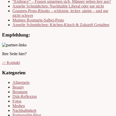
“Embrace” – Frauen umarmen sich, Männer gehen leer aus?
Annelie Schmidtchen: Nachhaltig Liberal oder gar nicht
Graupen-Pesto-Risotto – schlotzig, lecker, sämig – und gar
nicht schwer
Mutiges Rosmarin-Salbei-Pesto
Annelie Schmidtchen: Kitchen-Kitsch & Zukunft Gestalten
Empfehlung:
Ihre Seite hier?
-> Kontakt
Kategorien
Allgemein
Beauty
Beratung
Diät-Reflexion
Fotos
Medien
Nachhaltigkeit
Portionsdiät-Blog