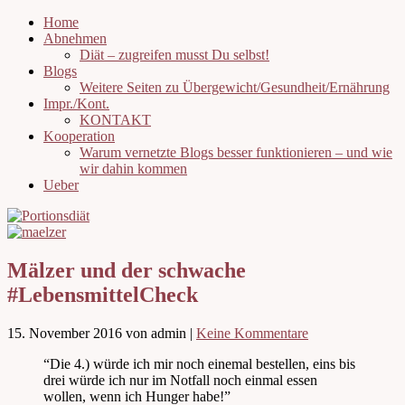
Home
Abnehmen
Diät – zugreifen musst Du selbst!
Blogs
Weitere Seiten zu Übergewicht/Gesundheit/Ernährung
Impr./Kont.
KONTAKT
Kooperation
Warum vernetzte Blogs besser funktionieren – und wie
wir dahin kommen
Ueber
Mälzer und der schwache
#LebensmittelCheck
15. November 2016
von admin
|
Keine Kommentare
“Die 4.) würde ich mir noch einemal bestellen, eins bis
drei würde ich nur im Notfall noch einmal essen
wollen, wenn ich Hunger habe!”