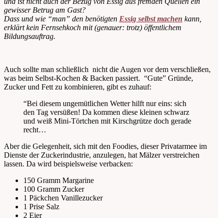
und ist nicht auch der Bezug von Essig aus fremden Quellen ein
gewisser Betrug am Gast?
Dass und wie “man” den benötigten
Essig selbst machen
kann,
erklärt kein Fernsehkoch mit (genauer: trotz) öffentlichem
Bildungsauftrag.
Auch sollte man schließlich nicht die Augen vor dem verschließen,
was beim Selbst-Kochen & Backen passiert. “Gute” Gründe,
Zucker und Fett zu kombinieren, gibt es zuhauf:
“Bei diesem ungemütlichen Wetter hilft nur eins: sich
den Tag versüßen! Da kommen diese kleinen schwarz
und weiß Mini-Törtchen mit Kirschgrütze doch gerade
recht…
Aber die Gelegenheit, sich mit den Foodies, dieser Privatarmee im
Dienste der Zuckerindustrie, anzulegen, hat Mälzer verstreichen
lassen. Da wird beispielsweise verbacken:
150 Gramm Margarine
100 Gramm Zucker
1 Päckchen Vanillezucker
1 Prise Salz
2 Eier