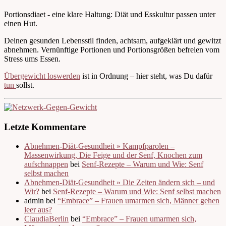
Portionsdiaet - eine klare Haltung: Diät und Esskultur passen unter
einen Hut.
Deinen gesunden Lebensstil finden, achtsam, aufgeklärt und gewitzt
abnehmen. Vernünftige Portionen und Portionsgrößen befreien vom
Stress ums Essen.
Übergewicht loswerden
ist in Ordnung – hier steht, was Du dafür
tun
sollst.
Letzte Kommentare
Abnehmen-Diät-Gesundheit » Kampfparolen –
Massenwirkung, Die Feige und der Senf, Knochen zum
aufschnappen
bei
Senf-Rezepte – Warum und Wie: Senf
selbst machen
Abnehmen-Diät-Gesundheit » Die Zeiten ändern sich – und
Wir?
bei
Senf-Rezepte – Warum und Wie: Senf selbst machen
admin bei
“Embrace” – Frauen umarmen sich, Männer gehen
leer aus?
ClaudiaBerlin
bei
“Embrace” – Frauen umarmen sich,