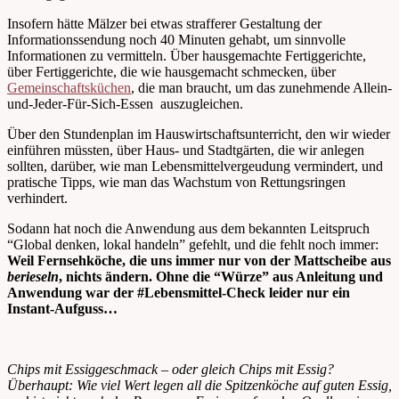
Insofern hätte Mälzer bei etwas strafferer Gestaltung der
Informationssendung noch 40 Minuten gehabt, um sinnvolle
Informationen zu vermitteln. Über hausgemachte Fertiggerichte,
über Fertiggerichte, die wie hausgemacht schmecken, über
Gemeinschaftsküchen
, die man braucht, um das zunehmende Allein-
und-Jeder-Für-Sich-Essen auszugleichen.
Über den Stundenplan im Hauswirtschaftsunterricht, den wir wieder
einführen müssten, über Haus- und Stadtgärten, die wir anlegen
sollten, darüber, wie man Lebensmittelvergeudung vermindert, und
pratische Tipps, wie man das Wachstum von Rettungsringen
verhindert.
Sodann hat noch die Anwendung aus dem bekannten Leitspruch
“Global denken, lokal handeln” gefehlt, und die fehlt noch immer:
Weil Fernsehköche, die uns immer nur von der Mattscheibe aus
berieseln
, nichts ändern. Ohne die “Würze” aus Anleitung und
Anwendung war der #Lebensmittel-Check leider nur ein
Instant-Aufguss…
Chips mit Essiggeschmack – oder gleich Chips mit Essig?
Überhaupt: Wie viel Wert legen all die Spitzenköche auf guten Essig,