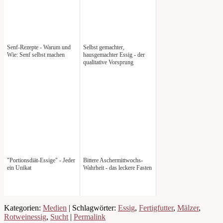
Senf-Rezepte - Warum und
Selbst gemachter,
Wie: Senf selbst machen
hausgemachter Essig - der
qualitative Vorsprung
"Portionsdiät-Essige" - Jeder
Bittere Aschermittwochs-
ein Unikat
Wahrheit - das leckere Fasten
Kategorien:
Medien
| Schlagwörter:
Essig
,
Fertigfutter
,
Mälzer
,
Rotweinessig
,
Sucht
|
Permalink