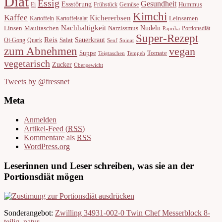
Diät
Essig
Gesundheit
Essstörung
Hummus
Ei
Frühstück
Gemüse
Kimchi
Kaffee
Kichererbsen
Leinsamen
Kartoffeln
Kartoffelsalat
Nachhaltigkeit
Nudeln
Linsen
Maultaschen
Narzissmus
Portionsdiät
Paprika
Super-Rezept
Reis
Sauerkraut
Salat
Qi-Gong
Quark
Senf
Spinat
zum Abnehmen
vegan
Suppe
Tomate
Teigtaschen
Tempeh
vegetarisch
Zucker
Übergewicht
Tweets by @fressnet
Meta
Anmelden
Artikel-Feed (
RSS
)
Kommentare als
RSS
WordPress.org
Leserinnen und Leser schreiben, was sie an der
Portionsdiät mögen
Sonderangebot:
Zwilling 34931-002-0 Twin Chef Messerblock 8-
teilig, natur