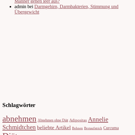
Männer gehen leer aus?
admin bei
Darmgehirn, Darmbakterien, Stimmung und
Übergewicht
Schlagwörter
abnehmen
Annelie
Adipositas
Abnehmen ohne Diät
Schmidtchen
beliebte Artikel
Curcuma
Bohnen
Brotaufstrich