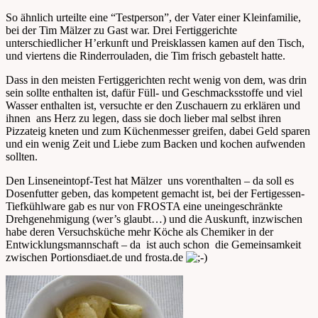
So ähnlich urteilte eine “Testperson”, der Vater einer Kleinfamilie,
bei der Tim Mälzer zu Gast war. Drei Fertiggerichte
unterschiedlicher H’erkunft und Preisklassen kamen auf den Tisch,
und viertens die Rinderrouladen, die Tim frisch gebastelt hatte.
Dass in den meisten Fertiggerichten recht wenig von dem, was drin
sein sollte enthalten ist, dafür Füll- und Geschmacksstoffe und viel
Wasser enthalten ist, versuchte er den Zuschauern zu erklären und
ihnen ans Herz zu legen, dass sie doch lieber mal selbst ihren
Pizzateig kneten und zum Küchenmesser greifen, dabei Geld sparen
und ein wenig Zeit und Liebe zum Backen und kochen aufwenden
sollten.
Den Linseneintopf-Test hat Mälzer uns vorenthalten – da soll es
Dosenfutter geben, das kompetent gemacht ist, bei der Fertigessen-
Tiefkühlware gab es nur von FROSTA eine uneingeschränkte
Drehgenehmigung (wer’s glaubt…) und die Auskunft, inzwischen
habe deren Versuchsküche mehr Köche als Chemiker in der
Entwicklungsmannschaft – da ist auch schon die Gemeinsamkeit
zwischen Portionsdiaet.de und frosta.de