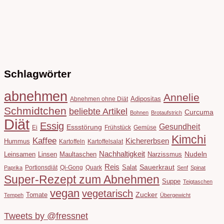
Schlagwörter
abnehmen
Annelie
Adipositas
Abnehmen ohne Diät
Schmidtchen
beliebte Artikel
Curcuma
Bohnen
Brotaufstrich
Diät
Essig
Gesundheit
Essstörung
Ei
Frühstück
Gemüse
Kimchi
Kaffee
Kichererbsen
Hummus
Kartoffeln
Kartoffelsalat
Nachhaltigkeit
Leinsamen
Linsen
Maultaschen
Narzissmus
Nudeln
Reis
Salat
Sauerkraut
Portionsdiät
Qi-Gong
Quark
Paprika
Senf
Spinat
Super-Rezept zum Abnehmen
Suppe
Teigtaschen
vegan
vegetarisch
Tomate
Zucker
Tempeh
Übergewicht
Tweets by @fressnet