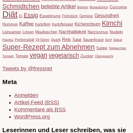
Schmidtchen
beliebte Artikel
Curcuma
Bohnen
Brotaufstrich
Diät
Essig
Gesundheit
Essstörung
Ei
Frühstück
Gemüse
Kimchi
Kaffee
Kichererbsen
Hummus
Kartoffeln
Kartoffelsalat
Nachhaltigkeit
Leinsamen
Linsen
Maultaschen
Narzissmus
Nudeln
Reis
Salat
Sauerkraut
Portionsdiät
Qi-Gong
Quark
Paprika
Senf
Spinat
Super-Rezept zum Abnehmen
Suppe
Teigtaschen
vegan
vegetarisch
Tomate
Zucker
Tempeh
Übergewicht
Tweets by @fressnet
Meta
Anmelden
Artikel-Feed (
RSS
)
Kommentare als
RSS
WordPress.org
Leserinnen und Leser schreiben, was sie