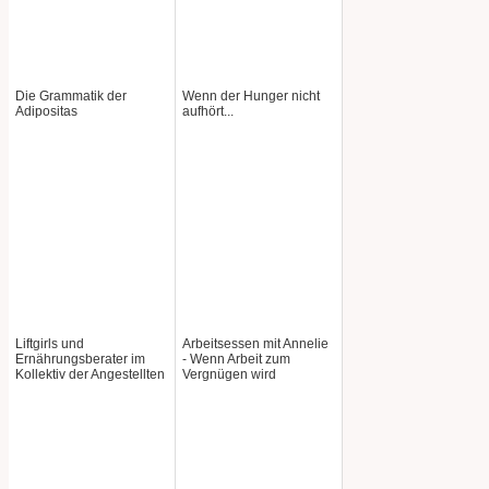
Die Grammatik der
Wenn der Hunger nicht
Adipositas
aufhört...
Liftgirls und
Arbeitsessen mit Annelie
Ernährungsberater im
- Wenn Arbeit zum
Kollektiv der Angestellten
Vergnügen wird