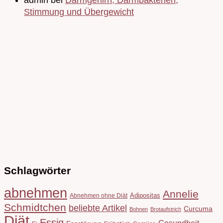
Stimmung und Übergewicht
Schlagwörter
abnehmen
Annelie
Adipositas
Abnehmen ohne Diät
Schmidtchen
beliebte Artikel
Curcuma
Bohnen
Brotaufstrich
Diät
Essig
Gesundheit