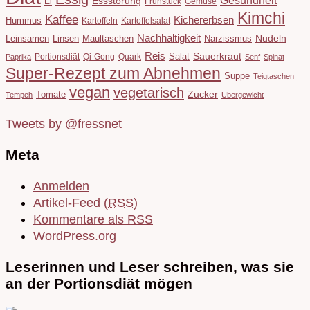
Essstörung
Ei
Frühstück
Gemüse
Kimchi
Kaffee
Kichererbsen
Hummus
Kartoffeln
Kartoffelsalat
Nachhaltigkeit
Leinsamen
Linsen
Maultaschen
Narzissmus
Nudeln
Reis
Salat
Sauerkraut
Portionsdiät
Qi-Gong
Quark
Paprika
Senf
Spinat
Super-Rezept zum Abnehmen
Suppe
Teigtaschen
vegan
vegetarisch
Tomate
Zucker
Tempeh
Übergewicht
Tweets by @fressnet
Meta
Anmelden
Artikel-Feed (
RSS
)
Kommentare als
RSS
WordPress.org
Leserinnen und Leser schreiben, was sie
an der Portionsdiät mögen