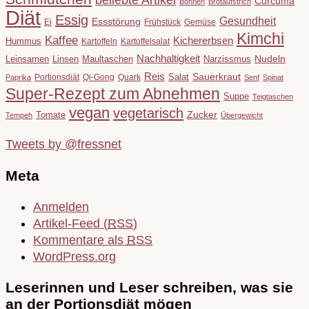
beliebte Artikel
Curcuma
Bohnen
Brotaufstrich
Diät
Essig
Gesundheit
Essstörung
Ei
Frühstück
Gemüse
Kimchi
Kaffee
Kichererbsen
Hummus
Kartoffeln
Kartoffelsalat
Nachhaltigkeit
Leinsamen
Linsen
Maultaschen
Narzissmus
Nudeln
Reis
Salat
Sauerkraut
Portionsdiät
Qi-Gong
Quark
Paprika
Senf
Spinat
Super-Rezept zum Abnehmen
Suppe
Teigtaschen
vegan
vegetarisch
Tomate
Zucker
Tempeh
Übergewicht
Tweets by @fressnet
Meta
Anmelden
Artikel-Feed (
RSS
)
Kommentare als
RSS
WordPress.org
Leserinnen und Leser schreiben, was sie
an der Portionsdiät mögen