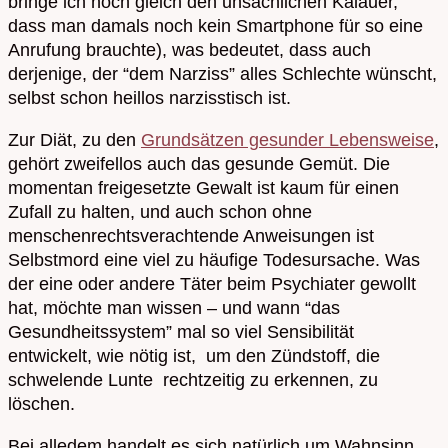
bringe ich noch gleich den unsachlichen Kalauer,
dass man damals noch kein Smartphone für so eine
Anrufung brauchte), was bedeutet, dass auch
derjenige, der “dem Narziss” alles Schlechte wünscht,
selbst schon heillos narzisstisch ist.
Zur Diät, zu den
Grundsätzen gesunder Lebensweise
,
gehört zweifellos auch das gesunde Gemüt. Die
momentan freigesetzte Gewalt ist kaum für einen
Zufall zu halten, und auch schon ohne
menschenrechtsverachtende Anweisungen ist
Selbstmord eine viel zu häufige Todesursache. Was
der eine oder andere Täter beim Psychiater gewollt
hat, möchte man wissen – und wann “das
Gesundheitssystem” mal so viel Sensibilität
entwickelt, wie nötig ist, um den Zündstoff, die
schwelende Lunte rechtzeitig zu erkennen, zu
löschen.
Bei alledem handelt es sich natürlich um Wahnsinn,