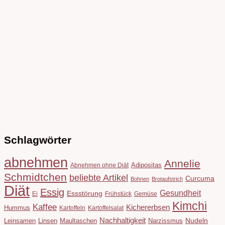
Schlagwörter
abnehmen
Annelie
Adipositas
Abnehmen ohne Diät
Schmidtchen
beliebte Artikel
Curcuma
Bohnen
Brotaufstrich
Diät
Essig
Gesundheit
Essstörung
Ei
Frühstück
Gemüse
Kimchi
Kaffee
Kichererbsen
Hummus
Kartoffeln
Kartoffelsalat
Nachhaltigkeit
Leinsamen
Linsen
Maultaschen
Narzissmus
Nudeln