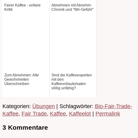
Fairer Kaffee - unfaire
Abnehmen mit Abnehm-
Kritik
Chronik und "Wir-Gefühl"
Zum Abnehmen: Alte
Sind die Kaffeeexperten
Gewohnheiten
mit den
Überschreiben
Kaffeevollautomaten
völlig unfähig?
Kategorien:
Übungen
| Schlagwörter:
Bio-Fair-Trade-
Kaffee
,
Fair Trade
,
Kaffee
,
Kaffeelot
|
Permalink
3 Kommentare