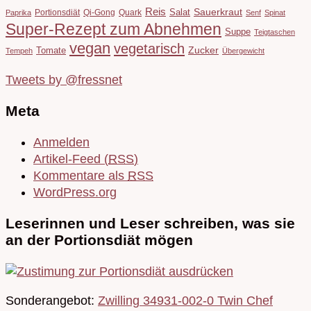
Reis
Salat
Sauerkraut
Portionsdiät
Qi-Gong
Quark
Paprika
Senf
Spinat
Super-Rezept zum Abnehmen
Suppe
Teigtaschen
vegan
vegetarisch
Tomate
Zucker
Tempeh
Übergewicht
Tweets by @fressnet
Meta
Anmelden
Artikel-Feed (
RSS
)
Kommentare als
RSS
WordPress.org
Leserinnen und Leser schreiben, was sie
an der Portionsdiät mögen
Sonderangebot:
Zwilling 34931-002-0 Twin Chef