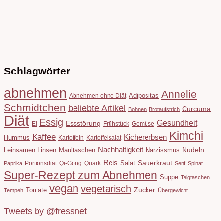
Schlagwörter
abnehmen
Annelie
Adipositas
Abnehmen ohne Diät
Schmidtchen
beliebte Artikel
Curcuma
Bohnen
Brotaufstrich
Diät
Essig
Gesundheit
Essstörung
Ei
Frühstück
Gemüse
Kimchi
Kaffee
Kichererbsen
Hummus
Kartoffeln
Kartoffelsalat
Nachhaltigkeit
Leinsamen
Linsen
Maultaschen
Narzissmus
Nudeln
Reis
Salat
Sauerkraut
Portionsdiät
Qi-Gong
Quark
Paprika
Senf
Spinat
Super-Rezept zum Abnehmen
Suppe
Teigtaschen
vegan
vegetarisch
Tomate
Zucker
Tempeh
Übergewicht
Tweets by @fressnet