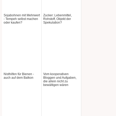
Sojabohnen mit Mehrwert
Zucker: Lebenmittel,
- Tempeh selbst machen
Rohstoff, Objekt der
oder kaufen?
Spekulation?
Nisthilfen für Bienen -
Vom kooperativen
auch auf dem Balkon
Bloggen und Aufgaben,
die allein nicht zu
bewältigen wären