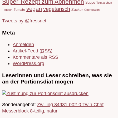
Super-Rezept zum Abnehmen
Suppe
Teigtaschen
vegan
vegetarisch
Tomate
Zucker
Tempeh
Übergewicht
Tweets by @fressnet
Meta
Anmelden
Artikel-Feed (
RSS
)
Kommentare als
RSS
WordPress.org
Leserinnen und Leser schreiben, was sie
an der Portionsdiät mögen
Sonderangebot:
Zwilling 34931-002-0 Twin Chef
Messerblock 8-teilig, natur