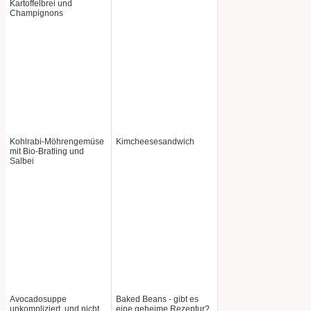
Kartoffelbrei und
Champignons
Kohlrabi-Möhrengemüse
Kimcheesesandwich
mit Bio-Bratling und
Salbei
Avocadosuppe
Baked Beans - gibt es
unkompliziert, und nicht
eine geheime Rezeptur?