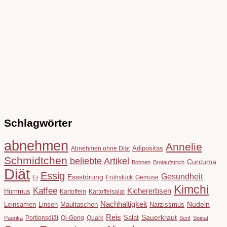
Schlagwörter
abnehmen
Annelie
Adipositas
Abnehmen ohne Diät
Schmidtchen
beliebte Artikel
Curcuma
Bohnen
Brotaufstrich
Diät
Essig
Gesundheit
Essstörung
Ei
Frühstück
Gemüse
Kimchi
Kaffee
Kichererbsen
Hummus
Kartoffeln
Kartoffelsalat
Nachhaltigkeit
Leinsamen
Linsen
Maultaschen
Narzissmus
Nudeln
Reis
Salat
Sauerkraut
Portionsdiät
Qi-Gong
Quark
Paprika
Senf
Spinat