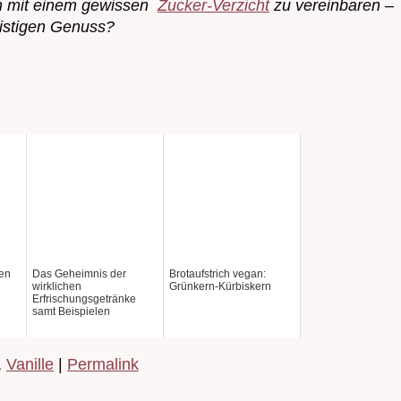
och mit einem gewissen
Zucker-Verzicht
zu vereinbaren –
eistigen Genuss?
ten
Das Geheimnis der
Brotaufstrich vegan:
wirklichen
Grünkern-Kürbiskern
Erfrischungsgetränke
samt Beispielen
,
Vanille
|
Permalink