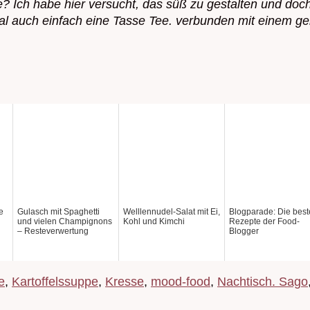
le? Ich habe hier versucht, das süß zu gestalten und d
al auch einfach eine Tasse Tee. verbunden mit einem g
e
Gulasch mit Spaghetti
Welllennudel-Salat mit Ei,
Blogparade: Die bes
und vielen Champignons
Kohl und Kimchi
Rezepte der Food-
– Resteverwertung
Blogger
e
,
Kartoffelssuppe
,
Kresse
,
mood-food
,
Nachtisch. Sago