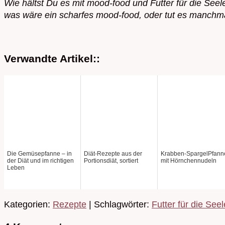
Wie hältst Du es mit mood-food und Futter für die See
was wäre ein scharfes mood-food, oder tut es manchm
Verwandte Artikel::
Die Gemüsepfanne – in
Diät-Rezepte aus der
Krabben-SpargelPfann
der Diät und im richtigen
Portionsdiät, sortiert
mit Hörnchennudeln
Leben
Kategorien:
Rezepte
| Schlagwörter:
Futter für die Seel