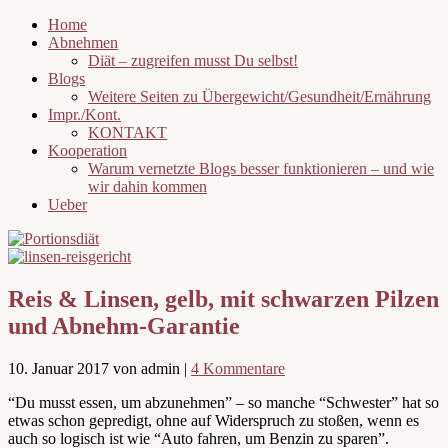
Home
Abnehmen
Diät – zugreifen musst Du selbst!
Blogs
Weitere Seiten zu Übergewicht/Gesundheit/Ernährung
Impr./Kont.
KONTAKT
Kooperation
Warum vernetzte Blogs besser funktionieren – und wie
wir dahin kommen
Ueber
Reis & Linsen, gelb, mit schwarzen Pilzen
und Abnehm-Garantie
10. Januar 2017
von admin
|
4 Kommentare
“Du musst essen, um abzunehmen” – so manche “Schwester” hat so
etwas schon gepredigt, ohne auf Widerspruch zu stoßen, wenn es
auch so logisch ist wie “Auto fahren, um Benzin zu sparen”.