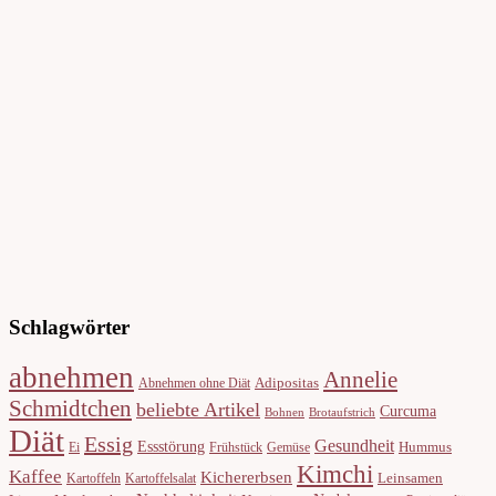
Schlagwörter
abnehmen
Annelie
Adipositas
Abnehmen ohne Diät
Schmidtchen
beliebte Artikel
Curcuma
Bohnen
Brotaufstrich
Diät
Essig
Gesundheit
Essstörung
Hummus
Ei
Frühstück
Gemüse
Kimchi
Kaffee
Kichererbsen
Leinsamen
Kartoffeln
Kartoffelsalat