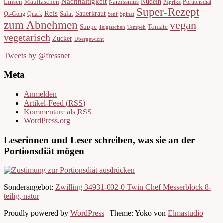
Nachhaltigkeit
Nudeln
Linsen
Maultaschen
Narzissmus
Portionsdiät
Paprika
Super-Rezept
Reis
Sauerkraut
Salat
Qi-Gong
Quark
Senf
Spinat
zum Abnehmen
vegan
Suppe
Tomate
Teigtaschen
Tempeh
vegetarisch
Zucker
Übergewicht
Tweets by @fressnet
Meta
Anmelden
Artikel-Feed (
RSS
)
Kommentare als
RSS
WordPress.org
Leserinnen und Leser schreiben, was sie an der
Portionsdiät mögen
Sonderangebot:
Zwilling 34931-002-0 Twin Chef Messerblock 8-
teilig, natur
Proudly powered by
WordPress
|
Theme: Yoko von
Elmastudio