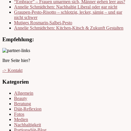
“Embrace” – Frauen umarmen sich, Männer gehen leer aus?
Annelie Schmidtchen: Nachhaltig Liberal oder gar nicht
Graupen-Pesto-Risotto – schlotzig, lecker, sämig – und gar
nicht schwer
Mutiges Rosmarin-Salbei-Pesto
Annelie Schmidtchen: Kitchen-Kitsch & Zukunft Gestalten
Empfehlung:
Ihre Seite hier?
-> Kontakt
Kategorien
Allgemein
Beauty
Beratung
Diät-Reflexion
Fotos
Medien
Nachhaltigkeit
Portionsdiät-Blog