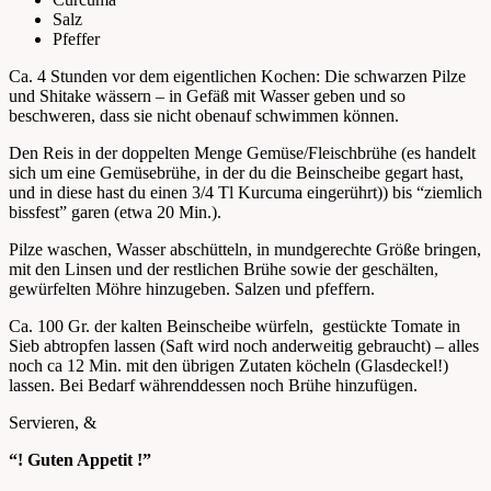
Salz
Pfeffer
Ca. 4 Stunden vor dem eigentlichen Kochen: Die schwarzen Pilze
und Shitake wässern – in Gefäß mit Wasser geben und so
beschweren, dass sie nicht obenauf schwimmen können.
Den Reis in der doppelten Menge Gemüse/Fleischbrühe (es handelt
sich um eine Gemüsebrühe, in der du die Beinscheibe gegart hast,
und in diese hast du einen 3/4 Tl Kurcuma eingerührt)) bis “ziemlich
bissfest” garen (etwa 20 Min.).
Pilze waschen, Wasser abschütteln, in mundgerechte Größe bringen,
mit den Linsen und der restlichen Brühe sowie der geschälten,
gewürfelten Möhre hinzugeben. Salzen und pfeffern.
Ca. 100 Gr. der kalten Beinscheibe würfeln, gestückte Tomate in
Sieb abtropfen lassen (Saft wird noch anderweitig gebraucht) – alles
noch ca 12 Min. mit den übrigen Zutaten köcheln (Glasdeckel!)
lassen. Bei Bedarf währenddessen noch Brühe hinzufügen.
Servieren, &
“! Guten Appetit !”