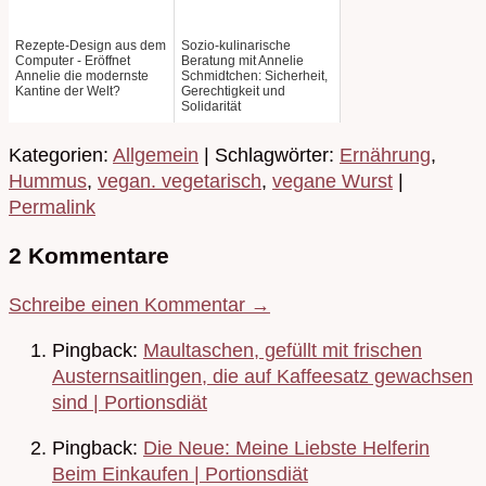
Rezepte-Design aus dem
Sozio-kulinarische
Computer - Eröffnet
Beratung mit Annelie
Annelie die modernste
Schmidtchen: Sicherheit,
Kantine der Welt?
Gerechtigkeit und
Solidarität
Kategorien:
Allgemein
| Schlagwörter:
Ernährung
,
Hummus
,
vegan. vegetarisch
,
vegane Wurst
|
Permalink
2 Kommentare
Schreibe einen Kommentar →
Pingback:
Maultaschen, gefüllt mit frischen
Austernsaitlingen, die auf Kaffeesatz gewachsen
sind | Portionsdiät
Pingback:
Die Neue: Meine Liebste Helferin
Beim Einkaufen | Portionsdiät