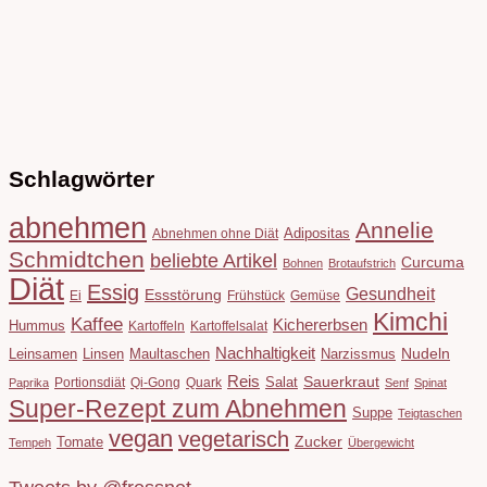
Schlagwörter
abnehmen
Annelie
Adipositas
Abnehmen ohne Diät
Schmidtchen
beliebte Artikel
Curcuma
Bohnen
Brotaufstrich
Diät
Essig
Gesundheit
Essstörung
Ei
Frühstück
Gemüse
Kimchi
Kaffee
Kichererbsen
Hummus
Kartoffeln
Kartoffelsalat
Nachhaltigkeit
Leinsamen
Linsen
Maultaschen
Narzissmus
Nudeln
Reis
Salat
Sauerkraut
Portionsdiät
Qi-Gong
Quark
Paprika
Senf
Spinat
Super-Rezept zum Abnehmen
Suppe
Teigtaschen
vegan
vegetarisch
Tomate
Zucker
Tempeh
Übergewicht