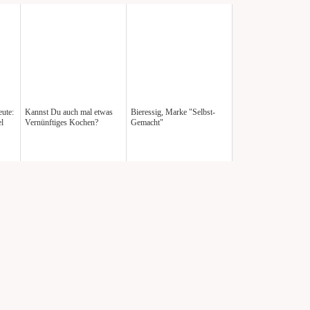
eute:
Kannst Du auch mal etwas
Bieressig, Marke "Selbst-
el
Vernünftiges Kochen?
Gemacht"