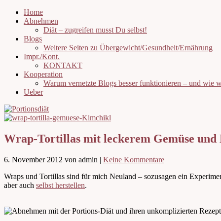
Home
Abnehmen
Diät – zugreifen musst Du selbst!
Blogs
Weitere Seiten zu Übergewicht/Gesundheit/Ernährung
Impr./Kont.
KONTAKT
Kooperation
Warum vernetzte Blogs besser funktionieren – und wie
Ueber
Wrap-Tortillas mit leckerem Gemüse und
6. November 2012
von admin
|
Keine Kommentare
Wraps und Tortillas sind für mich Neuland – sozusagen ein Experimen
aber auch
selbst herstellen
.