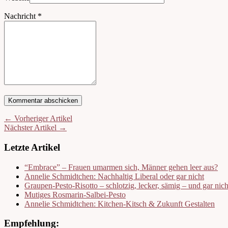
Nachricht
*
← Vorheriger Artikel
Nächster Artikel →
Letzte Artikel
“Embrace” – Frauen umarmen sich, Männer gehen leer aus?
Annelie Schmidtchen: Nachhaltig Liberal oder gar nicht
Graupen-Pesto-Risotto – schlotzig, lecker, sämig – und gar nic
Mutiges Rosmarin-Salbei-Pesto
Annelie Schmidtchen: Kitchen-Kitsch & Zukunft Gestalten
Empfehlung: