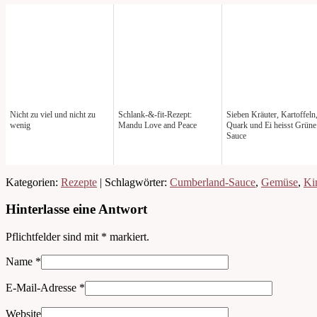
Nicht zu viel und nicht zu
Schlank-&-fit-Rezept:
Sieben Kräuter, Kartoffeln
wenig
Mandu Love and Peace
Quark und Ei heisst Grüne
Sauce
Kategorien:
Rezepte
| Schlagwörter:
Cumberland-Sauce
,
Gemüse
,
Ki
Hinterlasse eine Antwort
Pflichtfelder sind mit
*
markiert.
Name
*
E-Mail-Adresse
*
Website