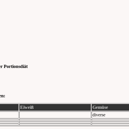
r Portionsdiät
en:
Eiweiß
Gemüse
diverse