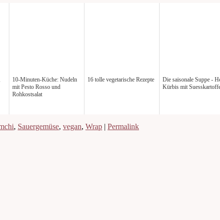
,
10-Minuten-Küche: Nudeln
16 tolle vegetarische Rezepte
Die saisonale Suppe - H
mit Pesto Rosso und
Kürbis mit Suesskartoff
Rohkostsalat
mchi
,
Sauergemüse
,
vegan
,
Wrap
|
Permalink