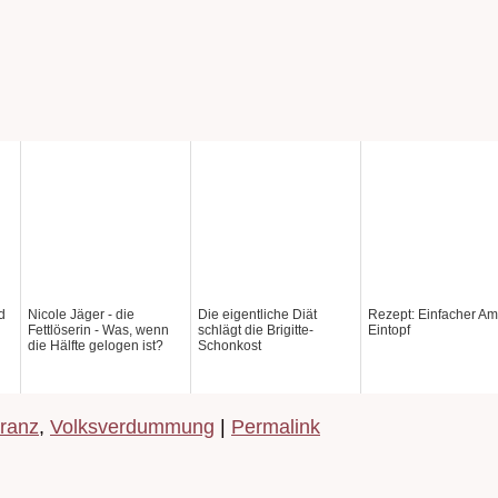
d
Nicole Jäger - die
Die eigentliche Diät
Rezept: Einfacher Am
Fettlöserin - Was, wenn
schlägt die Brigitte-
Eintopf
die Hälfte gelogen ist?
Schonkost
oranz
,
Volksverdummung
|
Permalink