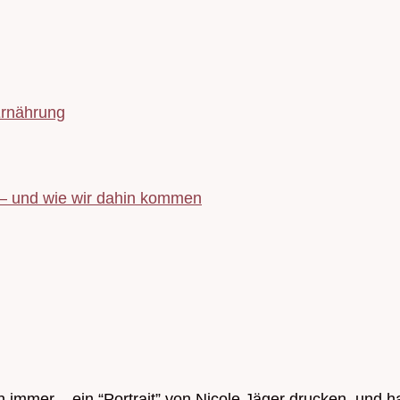
Ernährung
 – und wie wir dahin kommen
 immer – ein “Portrait” von Nicole Jäger drucken, und h