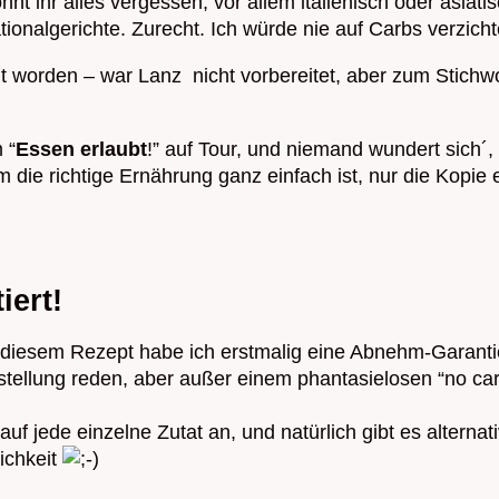
 ihr alles vergessen, vor allem italienisch oder asiati
tionalgerichte. Zurecht. Ich würde nie auf Carbs verzich
t worden – war Lanz nicht vorbereitet, aber zum Stichwo
 “
Essen erlaubt
!” auf Tour, und niemand wundert sich´
ie richtige Ernährung ganz einfach ist, nur die Kopie e
iert!
ei diesem Rezept habe ich erstmalig eine Abnehm-Garant
tellung reden, aber außer einem phantasielosen “no car
auf jede einzelne Zutat an, und natürlich gibt es alter
ichkeit