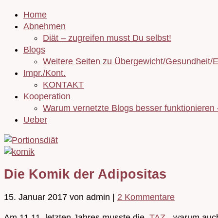
Home
Abnehmen
Diät – zugreifen musst Du selbst!
Blogs
Weitere Seiten zu Übergewicht/Gesundheit/
Impr./Kont.
KONTAKT
Kooperation
Warum vernetzte Blogs besser funktionieren
Ueber
Die Komik der Adipositas
15. Januar 2017
von admin
|
2 Kommentare
Am 11.11. letzten Jahres musste die
TAZ
- warum auch