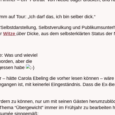
m auf Tour: „Ich darf das, ich bin selber dick.“
elbstdarstellung, Selbstverulkung und Publikumsunterha
ür
Witze
über
Dicke, aus dem selbsterklärten Status der N
e: Was und wieviel
worden, aber die
egessen habe
 – hätte Carola Ebeling die vorher lesen können – wäre
gangen ist, mit keinerlei Eingeständnis. Dass die Ex-Bes
rdern zu können, nur um mit seinen Gästen herumzublöd
as Thema “Übergewicht” immer im Frühjahr zu bearbeiten h
Resumée sinngemäß: