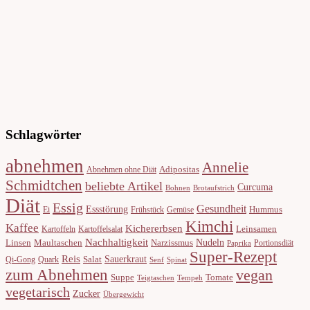
Schlagwörter
abnehmen
Annelie
Adipositas
Abnehmen ohne Diät
Schmidtchen
beliebte Artikel
Curcuma
Bohnen
Brotaufstrich
Diät
Essig
Gesundheit
Essstörung
Hummus
Ei
Frühstück
Gemüse
Kimchi
Kaffee
Kichererbsen
Leinsamen
Kartoffeln
Kartoffelsalat
Nachhaltigkeit
Nudeln
Linsen
Maultaschen
Narzissmus
Portionsdiät
Paprika
Super-Rezept
Reis
Sauerkraut
Salat
Qi-Gong
Quark
Senf
Spinat
zum Abnehmen
vegan
Suppe
Tomate
Teigtaschen
Tempeh
vegetarisch
Zucker
Übergewicht