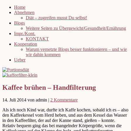
Home
Abnehmen
Diät – zugreifen musst Du selbst!
Blogs
Weitere Seiten zu Übergewicht/Gesundheit/Ernährung
Impr./Kont.
KONTAKT
Kooperation
Warum vernetzte Blogs besser funktionieren – und wie
wir dahin kommen
Ueber
Kaffee brühen – Handfilterung
14. Juli 2014
von admin
|
2 Kommentare
Als ich noch Kind war, durfte ich Kaffe kochen, sobald ich es – also
den Kaffeekessel vom Herd heben, und aus dem Kessel das Wasser
in den Kaffeefilter, der auf der Kanne stand, gießen – konnte.
Relativ bequem ging das bei mangelnder Körpergröße, wenn die
Kaffeekanne auf der Klappe des holz- und brikettgefeuerten