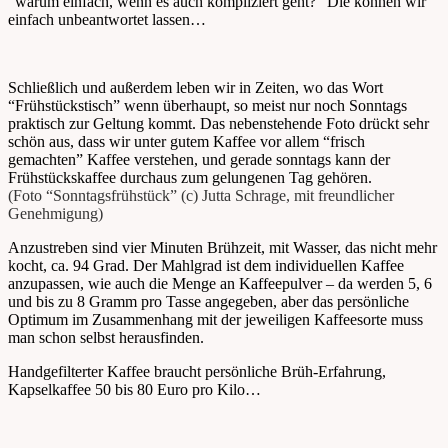
“warum einfach, wenn es auch kompliziert geht?” Die können wir
einfach unbeantwortet lassen…
Schließlich und außerdem leben wir in Zeiten, wo das Wort
“Frühstückstisch” wenn überhaupt, so meist nur noch Sonntags
praktisch zur Geltung kommt. Das nebenstehende Foto drückt sehr
schön aus, dass wir unter gutem Kaffee vor allem “frisch
gemachten” Kaffee verstehen, und gerade sonntags kann der
Frühstückskaffee durchaus zum gelungenen Tag gehören.
(Foto “Sonntagsfrühstück” (c) Jutta Schrage, mit freundlicher
Genehmigung)
Anzustreben sind vier Minuten Brühzeit, mit Wasser, das nicht mehr
kocht, ca. 94 Grad. Der Mahlgrad ist dem individuellen Kaffee
anzupassen, wie auch die Menge an Kaffeepulver – da werden 5, 6
und bis zu 8 Gramm pro Tasse angegeben, aber das persönliche
Optimum im Zusammenhang mit der jeweiligen Kaffeesorte muss
man schon selbst herausfinden.
Handgefilterter Kaffee braucht persönliche Brüh-Erfahrung,
Kapselkaffee 50 bis 80 Euro pro Kilo…