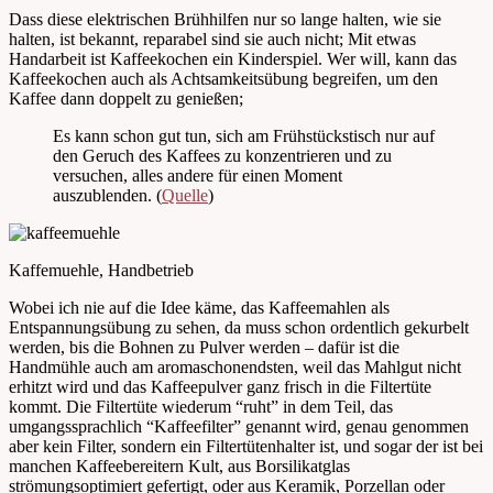
Dass diese elektrischen Brühhilfen nur so lange halten, wie sie
halten, ist bekannt, reparabel sind sie auch nicht; Mit etwas
Handarbeit ist Kaffeekochen ein Kinderspiel. Wer will, kann das
Kaffeekochen auch als Achtsamkeitsübung begreifen, um den
Kaffee dann doppelt zu genießen;
Es kann schon gut tun, sich am Frühstückstisch nur auf
den Geruch des Kaffees zu konzentrieren und zu
versuchen, alles andere für einen Moment
auszublenden. (
Quelle
)
Kaffemuehle, Handbetrieb
Wobei ich nie auf die Idee käme, das Kaffeemahlen als
Entspannungsübung zu sehen, da muss schon ordentlich gekurbelt
werden, bis die Bohnen zu Pulver werden – dafür ist die
Handmühle auch am aromaschonendsten, weil das Mahlgut nicht
erhitzt wird und das Kaffeepulver ganz frisch in die Filtertüte
kommt. Die Filtertüte wiederum “ruht” in dem Teil, das
umgangssprachlich “Kaffeefilter” genannt wird, genau genommen
aber kein Filter, sondern ein Filtertütenhalter ist, und sogar der ist bei
manchen Kaffeebereitern Kult, aus Borsilikatglas
strömungsoptimiert gefertigt, oder aus Keramik, Porzellan oder