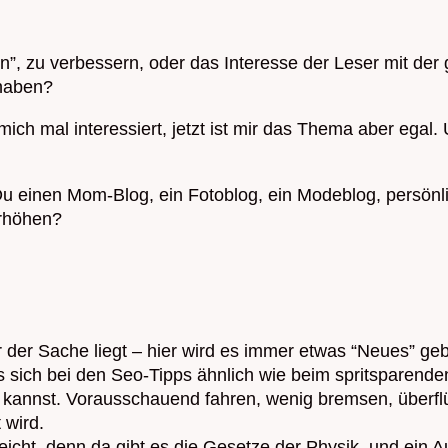
en”, zu verbessern, oder das Interesse der Leser mit der
 haben?
mich mal interessiert, jetzt ist mir das Thema aber egal
u einen Mom-Blog, ein Fotoblog, ein Modeblog, persönli
erhöhen?
er Sache liegt – hier wird es immer etwas “Neues” gebe
 sich bei den Seo-Tipps ähnlich wie beim spritsparende
n kannst. Vorausschauend fahren, wenig bremsen, überfl
 wird.
cht, denn da gibt es die Gesetze der Physik, und ein Aut