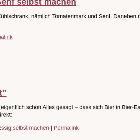
Senf selbst machen
m Kühlschrank, nämlich Tomatenmark und Senf. Daneben 
alink
t”
eigentlich schon Alles gesagt – dass sich Bier in Bier-Es
irekt:
Essig selbst machen
|
Permalink