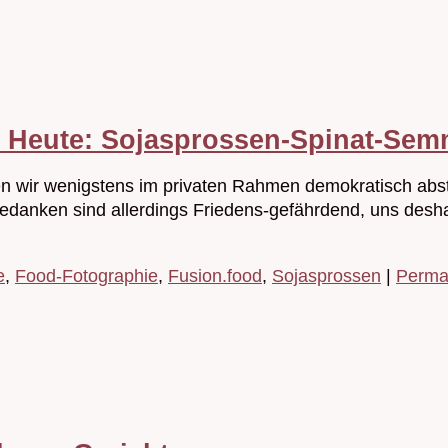
en! Heute: Sojasprossen-Spinat-S
önnten wir wenigstens im privaten Rahmen demokratisch 
Gedanken sind allerdings Friedens-gefährdend, uns deshal
e
,
Food-Fotographie
,
Fusion.food
,
Sojasprossen
|
Perma