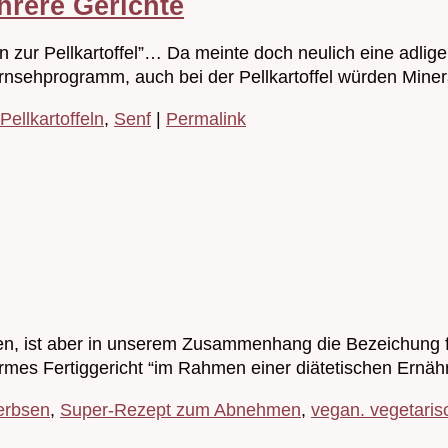
hrere Gerichte
 zur Pellkartoffel”… Da meinte doch neulich eine adlige
 Fernsehprogramm, auch bei der Pellkartoffel würden Mi
Pellkartoffeln
,
Senf
|
Permalink
, ist aber in unserem Zusammenhang die Bezeichung fü
narmes Fertiggericht “im Rahmen einer diätetischen Ern
erbsen
,
Super-Rezept zum Abnehmen
,
vegan. vegetaris