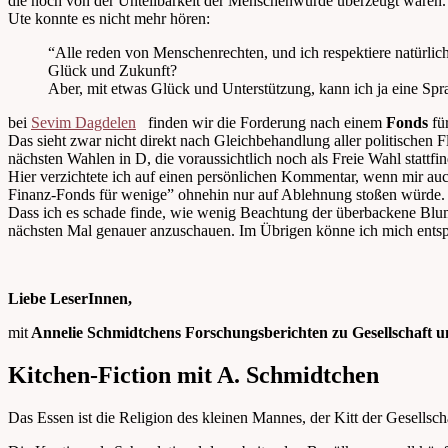
die noch von der Unteilbarkeit der Menschenwürde überzeugt waren.
Ute konnte es nicht mehr hören:
“Alle reden von Menschenrechten, und ich respektiere natürli
Glück und Zukunft?
Aber, mit etwas Glück und Unterstützung, kann ich ja eine Spra
bei
Sevim Dagdelen
finden wir die Forderung nach einem
Fonds
für
Das sieht zwar nicht direkt nach Gleichbehandlung aller politischen 
nächsten Wahlen in D, die voraussichtlich noch als Freie Wahl stattfi
Hier verzichtete ich auf einen persönlichen Kommentar, wenn mir au
Finanz-Fonds für wenige” ohnehin nur auf Ablehnung stoßen würde.
Dass ich es schade finde, wie wenig Beachtung der überbackene Blume
nächsten Mal genauer anzuschauen. Im Übrigen könne ich mich entspa
Liebe LeserInnen,
mit
Annelie Schmidtchens Forschungsberichten zu Gesellschaft u
Kitchen-Fiction mit A. Schmidtchen
Das Essen ist die Religion des kleinen Mannes, der Kitt der Gesells