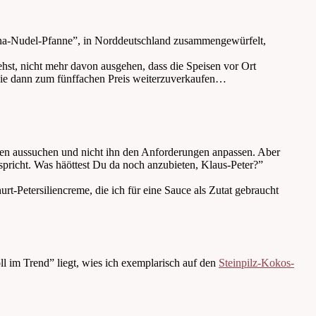
China-Nudel-Pfanne”, in Norddeutschland zusammengewürfelt,
st, nicht mehr davon ausgehen, dass die Speisen vor Ort
m sie dann zum fünffachen Preis weiterzuverkaufen…
ngen aussuchen und nicht ihn den Anforderungen anpassen. Aber
tspricht. Was häöttest Du da noch anzubieten, Klaus-Peter?”
t-Petersiliencreme, die ich für eine Sauce als Zutat gebraucht
ll im Trend” liegt, wies ich exemplarisch auf den
Steinpilz-Kokos-