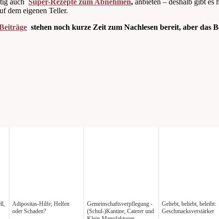
ftig auch
Super-Rezepte zum Abnehmen
,
anbieten – deshalb gibt es h
f dem eigenen Teller.
Beiträge
stehen noch kurze Zeit zum Nachlesen bereit, aber das Best
ll,
Adipositas-Hilfe; Helfen
Gemeinschaftsverpflegung -
Geliebt, beliebt, beleibt:
oder Schaden?
(Schul-)Kantine, Caterer und
Geschmacksverstärker
Klein-Manufakturen