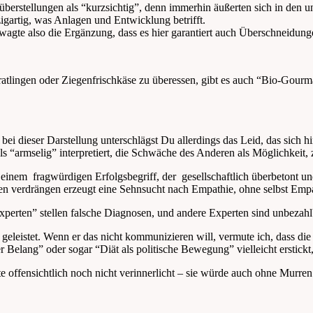
nüberstellungen als “kurzsichtig”, denn immerhin äußerten sich in den
igartig, was Anlagen und Entwicklung betrifft.
agte also die Ergänzung, dass es hier garantiert auch Überschneidun
lingen oder Ziegenfrischkäse zu überessen, gibt es auch “Bio-Gourmand
bei dieser Darstellung unterschlägst Du allerdings das Leid, das sich hi
als “armselig” interpretiert, die Schwäche des Anderen als Möglichkeit,
einem fragwürdigen Erfolgsbegriff, der gesellschaftlich überbetont un
en verdrängen erzeugt eine Sehnsucht nach Empathie, ohne selbst Empat
perten” stellen falsche Diagnosen, und andere Experten sind unbezahlb
geleistet. Wenn er das nicht kommunizieren will, vermute ich, dass die
her Belang” oder sogar “Diät als politische Bewegung” vielleicht erstickt
e offensichtlich noch nicht verinnerlicht – sie würde auch ohne Murre