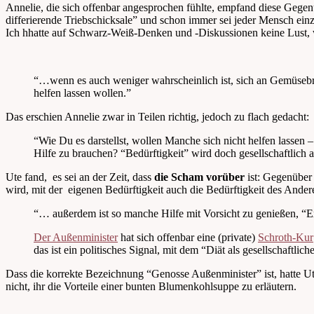
Annelie, die sich offenbar angesprochen fühlte, empfand diese Gege
differierende Triebschicksale” und schon immer sei jeder Mensch einz
Ich hhatte auf Schwarz-Weiß-Denken und -Diskussionen keine Lust, w
“…wenn es auch weniger wahrscheinlich ist, sich an Gemüsebrat
helfen lassen wollen.”
Das erschien Annelie zwar in Teilen richtig, jedoch zu flach gedacht:
“Wie Du es darstellst, wollen Manche sich nicht helfen lassen – 
Hilfe zu brauchen? “Bedürftigkeit” wird doch gesellschaftlich 
Ute fand, es sei an der Zeit, dass
die Scham
vorüber
ist: Gegenüber 
wird, mit der eigenen Bedürftigkeit auch die Bedürftigkeit des Ander
“… außerdem ist so manche Hilfe mit Vorsicht zu genießen, “Ex
Der Außenminister
hat sich offenbar eine (private)
Schroth-Kur
das ist ein politisches Signal, mit dem “Diät als gesellschaftlic
Dass die korrekte Bezeichnung “Genosse Außenminister” ist, hatte Ut
nicht, ihr die Vorteile einer bunten Blumenkohlsuppe zu erläutern.