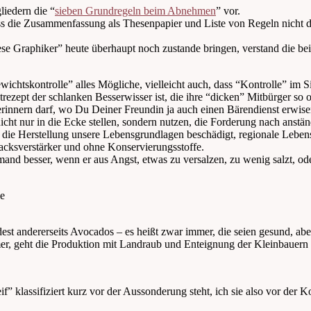
liedern die “
sieben Grundregeln beim Abnehmen
” vor.
ass die Zusammenfassung als Thesenpapier und Liste von Regeln nicht d
diese Graphiker” heute überhaupt noch zustande bringen, verstand die bei
htskontrolle” alles Mögliche, vielleicht auch, dass “Kontrolle” im S
zept der schlanken Besserwisser ist, die ihre “dicken” Mitbürger so o
rinnern darf, wo Du Deiner Freundin ja auch einen Bärendienst erwise
icht nur in die Ecke stellen, sondern nutzen, die Forderung nach anst
ie Herstellung unsere Lebensgrundlagen beschädigt, regionale Lebensmi
cksverstärker und ohne Konservierungsstoffe.
nd besser, wenn er aus Angst, etwas zu versalzen, zu wenig salzt, ode
dest andererseits Avocados – es heißt zwar immer, die seien gesund, a
 geht die Produktion mit Landraub und Enteignung der Kleinbauern 
f” klassifiziert kurz vor der Aussonderung steht, ich sie also vor der 