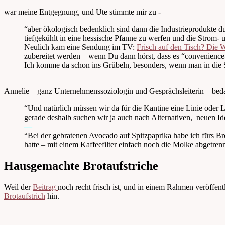
war meine Entgegnung, und Ute stimmte mir zu -
“aber ökologisch bedenklich sind dann die Industrieprodukte 
tiefgekühlt in eine hessische Pfanne zu werfen und die Strom- 
Neulich kam eine Sendung im TV:
Frisch auf den Tisch? Die W
zubereitet werden – wenn Du dann hörst, dass es “convenience-
Ich komme da schon ins Grübeln, besonders, wenn man in die 
Annelie – ganz Unternehmenssoziologin und Gesprächsleiterin – bedan
“Und natürlich müssen wir da für die Kantine eine Linie oder
gerade deshalb suchen wir ja auch nach Alternativen, neuen Ide
—
“Bei der gebratenen Avocado auf Spitzpaprika habe ich fürs Br
hatte – mit einem Kaffeefilter einfach noch die Molke abgetrennt
Hausgemachte Brotaufstriche
Weil der
Beitrag
noch recht frisch ist, und in einem Rahmen veröffent
Brotaufstrich
hin.