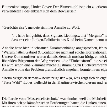
Blumenkohlsuppe, Under Cover: Der Blumenkohl ist nicht zu erken
verwendeten Fods entzieht sich dem Bewusstsein
“Gerüchtweise”, meldete sich hier Annelie zu Wort,
“… habe ich gehört, dass Sigmars Lieblingswurst “Merguez” ist, 
dass erst eine Linken-Politikerin das Kind beim Namen nennt u
Annelie hatte hier unliebsamen Zusammenhänge angesprochen, ich n
“Warum hatten Gabriel & Coalitionäre nicht auf solche Korrelationen
Unsere Kommunisten waren damals ziemlich moskau-hörig, entwickelten
liberalden Bürgertum den Weg weisen – die “Einheitsfront”, die sie ein
Es wird schon eine klammheimliche Zustimmung zu Bücherverbrennu
Annelie wollte das Problem grundsätzlich angehen, konnte ihrem eig
“Beim Vergleich damals – heute zeigt sich – ja, was zeigt sich da eige
“Freie Wahl” gibt es vielleicht in der Kantine zwischen diesem und 
Die Parole vom “Massenselbstschutz” war sinnlos, weil die Mehrheit 
Mit ihren ach so kämpferischen Forderungen hatten die Linken einen 