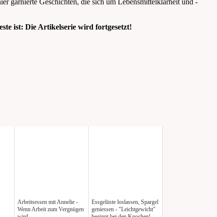
ier garnierte Geschichten, die sich um Lebensmittelklarheit und -
e ist: Die Artikelserie wird fortgesetzt!
Arbeitsessen mit Annelie -
Essgelüste loslassen, Spargel
Wenn Arbeit zum Vergnügen
geniessen - "Leichtgewicht"
wird
beginnt bei den Knochen!