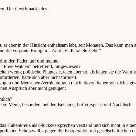
nen. Der Geschmacks des
er aber in der Hinsicht enthaltsam lebt, seit Monaten. Das kann man al
nd die verpönte Erdogan – Adolf-H.-Parallele zieht:”
ahm den Faden auf und meinte:
, “Freie Wahlen” betreffend, hingewiesen?
 wenig politische Phantasie, taten aber so, als hätten sie die Wahrh
forderten, hatte sich aber nicht formiert.
ngen und Menschen-Vernichtungen (“ach, davon haben wir nichts gew
enen Anspruch aber nicht genügen:
ntlich?
jenem Menü, besonders bei den Beilagen, bei Vorspeise und Nachtisch.
das Hakenkreuz als Glücksversprechen verstand und sich nicht in eine
perfekten Schutzwall – gegen die Kooperation mit gesellschaftlichen G