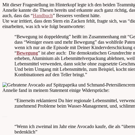
Mit dieser Fragestellung im Hinterkopf legte ich den beiden Teammitg
Annelie kannte die Thesen bereits und erkannte auch ganz richtig, d
auch, dass das “
Handbuch
” Besseres verdient hätte.
Ute war irritiert, dass dem Stern ein Zacken fehlt, fragte sich, was “
einarbeiten, was ich wie folgt beantwortete:
“Bewegung ist doppeldeutig” heißt im Zusammenhang mit “Gewic
dass “Weniger essen und mehr Bewegung” das wohlfeile Patentre
wenn ich nur an die Episode mit Deiner Kindervderschickung e
“
Bewegung
” ist aber auch: Die demokratischen Grundrechte n
erheben, Aluminium als Lebenmittelverpackung ablehnen, weil d
Lebensmittel verwenden, dann solche ohne zugesetzte Geschma
Und beim Umgang mit Lebensmitteln, zum Beispiel, kocht niema
Kombinationen auf den Teller bringt.”
Annelie fand in meinem Statement einige Widersprüche:
“Einerseits reklamierst Du hier regionale Lebensmittel, verwen
zunehmend Probleme beim Wasser-Management, und, schlimmer,
—
“Wenn ich zweimal im Jahr eine Avocado kaufe, die als “überrei
bedenklich”