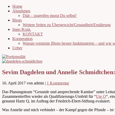
Home
Abnehmen
Diät – zugreifen musst Du selbst!
Blogs
Weitere Seiten zu Übergewicht/Gesundheit/Ernährung
Impr./Kont.
KONTAKT
Kooperation
Warum vernetzte Blogs besser funktionieren – und wie
Ueber
Sevim Dagdelen und Annelie Schmidtchen
16. April 2017
von admin
|
1 Kommentar
Das Planungsteam “Gesunde und ansprechende Kantine” unter Leitung
Zusammentreffen wieder als Qualifizierungs-Umfeld für “
Ute Q
“, ei
genannt Hartz Q, im Auftrag der Friedrich-Ebert-Stiftung evaluiert.
Was Annelie und mich verbindet – der Kampf gegen die Pfunde – ist 