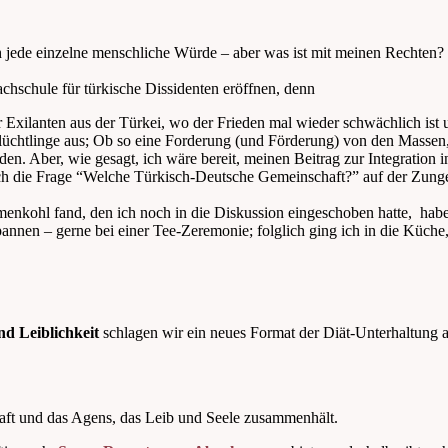
”
ch jede einzelne menschliche Würde – aber was ist mit meinen Rechten?
chschule für türkische Dissidenten eröffnen, denn
 Exilanten aus der Türkei, wo der Frieden mal wieder schwächlich ist 
Flüchtlinge aus; Ob so eine Forderung (und Förderung) von den Massen, 
nden. Aber, wie gesagt, ich wäre bereit, meinen Beitrag zur Integration
ch die Frage “Welche Türkisch-Deutsche Gemeinschaft?” auf der Zunge 
nkohl fand, den ich noch in die Diskussion eingeschoben hatte, habe 
nnen – gerne bei einer Tee-Zeremonie; folglich ging ich in die Küche
nd Leiblichkeit
schlagen wir ein neues Format der Diät-Unterhaltung 
chaft und das Agens, das Leib und Seele zusammenhält.