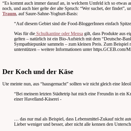
“Es kommt auch immer darauf an, in welchem Umfeld ich so etwas anbi
noch, und auch hier gelte der alte Spruch: “Wer suchet, der findet”, 
Traum
, auf Saure-Sahne-Yoghurt-Basis:
“Auf diesem Gebiet sind die Food-BloggerInnen einfach Spitze, 
Was für die
Schulkantine oder Mensa
gilt, dass Produkte aus e
gelten – natürlich ist ein Bio-Aufstrich mit dem “Deutsche-Ba
Sympathiepunkte sammeln – zum kleinen Preis. Zum Beispiel m
unterstützen – weitere Informationen unter https.GCEB.com/Mi
Der Koch und der Käse
Ute meinte nun, aus “hausgemacht” sollten wir nicht gleich eine Ideo
“Bei meinem letzten Städtetrip hat mich eine Freundin in ein
einer Havelland-Käserei -
… das nur mal als Beispiel, dass Lebensmittel-Zukauf nicht aut
Lieber weniger und besser, aber nicht alle kennen den Unter