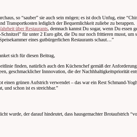
durchaus, so “sauber” sie auch sein mögen; es ist doch Unfug, eine “
und Transportkosten lediglich der Bequemlichkeit zuliebe zu berappen.
ahrheit über Restaurants
, demnach kannst Du sogar, wenn Du essen geh
Schnitzel” für unter 2 Euro gibt, die Du nur noch frittieren musst, u
Speisekammer eines gutbürgerlichen Restaurants schaut…”
ket sich für diesen Beitrag,
 Leitlinie finden, natürlich auch den Küchenchef gemäß der Anforderu
en, geschmacklicher Innnovation, die der Nachhhaltigkeitspriorität en
ot einen grünen Aufstrich verwendet – das war ein Rest Schmand-Yoghur
, und schon ist es streichbar.”
licht wurde, der darauf hindeutet, dass hausgemachter Brotaufstrich “vo