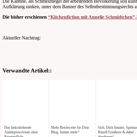
Die Kantine, als Schmelztiegel der arbeitenden Bevölkerung soll kün
Aufklärung ranken, unter dem Banner des Selbstbestimmungsrechts au
Die bisher erschienen
“Kitchenfiction mit Annelie Schmidtchen”-
Aktueller Nachtrag:
Verwandte Artikel::
Das linksdrehende
Mehr Reichweite für Dein
Sich, Dich Intuitiv, Spiritue
Antidepressivium ohne
Blog: Immer mehr?
Rituell Ernähren & dabei
Rezeptpflicht
abnehmen!