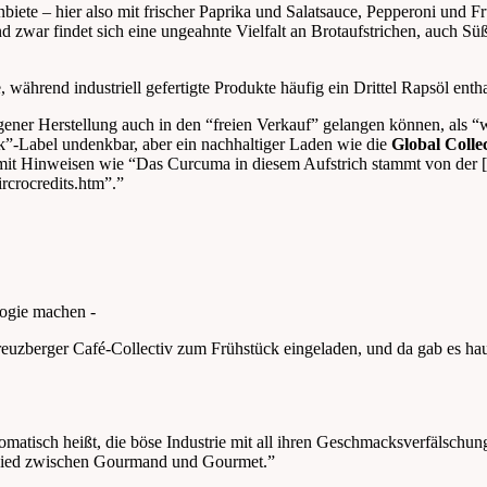
ete – hier also mit frischer Paprika und Salatsauce, Pepperoni und Fr
und zwar findet sich eine ungeahnte Vielfalt an Brotaufstrichen, auch 
während industriell gefertigte Produkte häufig ein Drittel Rapsöl enth
igener Herstellung auch in den “freien Verkauf” gelangen können, als “w
nk”-Label undenkbar, aber ein nachhaltiger Laden wie die
Global Colle
it Hinweisen wie “Das Curcuma in diesem Aufstrich stammt von der [N
rcrocredits.htm”.”
logie machen -
 Kreuzberger Café-Collectiv zum Frühstück eingeladen, und da gab es 
omatisch heißt, die böse Industrie mit all ihren Geschmacksverfälschung
schied zwischen Gourmand und Gourmet.”