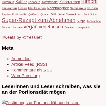
Kimchi
Kaffee
Kichererbsen
Hummus
Kartoffeln
Kartoffelsalat
Nachhaltigkeit
Leinsamen
Linsen
Maultaschen
Narzissmus
Nudeln
Reis
Salat
Sauerkraut
Portionsdiät
Qi-Gong
Quark
Paprika
Senf
Spinat
Super-Rezept zum Abnehmen
Suppe
Teigtaschen
vegan
vegetarisch
Tomate
Zucker
Tempeh
Übergewicht
Tweets by @fressnet
Meta
Anmelden
Artikel-Feed (
RSS
)
Kommentare als
RSS
WordPress.org
Leserinnen und Leser schreiben, was sie
an der Portionsdiät mögen