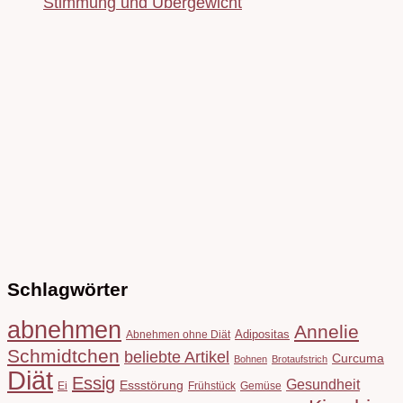
Stimmung und Übergewicht
Schlagwörter
abnehmen
Annelie
Adipositas
Abnehmen ohne Diät
Schmidtchen
beliebte Artikel
Curcuma
Bohnen
Brotaufstrich
Diät
Essig
Gesundheit
Essstörung
Ei
Frühstück
Gemüse