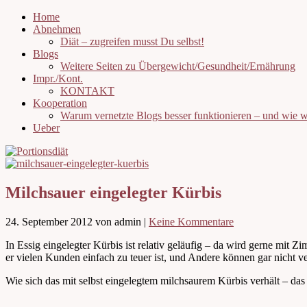
Home
Abnehmen
Diät – zugreifen musst Du selbst!
Blogs
Weitere Seiten zu Übergewicht/Gesundheit/Ernährung
Impr./Kont.
KONTAKT
Kooperation
Warum vernetzte Blogs besser funktionieren – und wie
Ueber
Milchsauer eingelegter Kürbis
24. September 2012
von admin
|
Keine Kommentare
In Essig eingelegter Kürbis ist relativ geläufig – da wird gerne mit
er vielen Kunden einfach zu teuer ist, und Andere können gar nicht 
Wie sich das mit selbst eingelegtem milchsaurem Kürbis verhält – das 