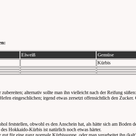
en:
Eiweiß
Gemüse
Kürbis
 zubereiten; alternativ sollte man ihn vielleicht nach der Reifung süße
Hefen eingeschlichen; irgend etwas zersetzt offensichtlich den Zucker.
ol feststellen, obwohl es den Anschein hat, als hätte sich am Boden d
 des Hokkaido-Kürbis ist natürlich noch etwas härter.
hr gut für eine ganz normale Kürbissuppe, oder man verarbeitet ihn (ka