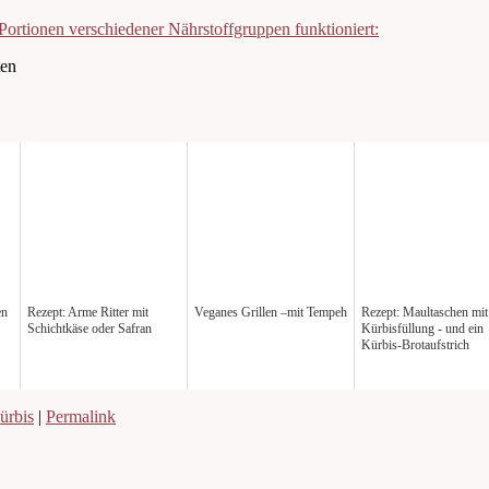
Portionen verschiedener Nährstoffgruppen funktioniert:
en
Rezept: Arme Ritter mit
Veganes Grillen –mit Tempeh
Rezept: Maultaschen mit
Schichtkäse oder Safran
Kürbisfüllung - und ein
Kürbis-Brotaufstrich
ürbis
|
Permalink