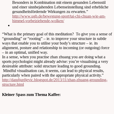
Besonders in Kombination mit einem gesunden Lebensstil
und einer sinnbejahenden Lebenseinstellung sind erhebliche
gesundheitsfördernde Wirkungen zu erwarten.”
http://www.ugb.de/bewegung-sport/tai-chi-chuan-wie-am-
himmel-vorbeiziehende-wolken/
“What is the primary goal of this meditation? To give you a sense of
“grounding” or “rooting” – ie. to improve your structure in subtle
ways that enable you to utilise your body’s structure – ie. its
alignment, posture and relationship to incoming (or outgoing) force
– in an optimal, unified way.
In a sense, when you practise zhan zhuang you are doing what a
sports psychologist might already advise: you’re visualising a very
desireable attribute: solid structure leading to good grounding.
Mindful visualisation can, it seems, can lead to physical results,
particularly when paired with the appropriate physical activity.”
http://dandjurdjevic.blogspot.de/2013/11/zhan-zhuang-grounding-
structure.html
Kleiner Spass zum Thema Kaffee: