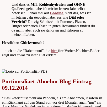
Und dass es
MIT Kohlenhydraten und OHNE
Quälerei
geht, habe ich mir im letzten Jahr selbst
bewiesen. Schau mal auf
Foodina
, sieht das, was ich
im letzten Jahr gepostet habe, aus wie
Diät oder
Verzicht
? Die zig Schnitzel mit Pommes, Pizzen,
Burger oder auch Essen in guten Restaurants findest du
da nicht, aber auch sie gehörten und gehören zu
meinem Leben.
Herzlichen Glückwunsch!
– auch an die “Rabenmutti”, die
hier
ihre Vorher-Nachher-Bilder
zeigt und etwas zu ihrer Diät erklärt.
Portionsdiaet-Abnehm-Blog-Eintrag
09.12.2014
“Das Gewicht ist mehr am Pendeln, als am Abnehmen, insofern ist
ein Rückgang auf den Stand von vor drei Monaten auch “nur” als
Ausschlag des Pendels zu interpretieren” – dachte ich gerade, und