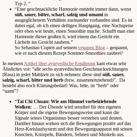
Typ 2. “
“Eine geschmackliche Harmonie entsteht immer dann, wenn
süß, sauer, bitter, scharf, salzig und umami
in
ausgeglichenem Verhältnis zueinander vorhanden sind. Es ist
dabei egal, ob ich einen deftigen Hauptgang, eine Nachspeise
oder eben wie heute, einen Smoothie mache. Schafft man eine
Harmonie dieser großen 6, wird einem das Gericht ein
Lächeln ins Gesicht zaubern.”
So Sebastian Copien auf seinem
veganen Blog
– gespannt,
wie er nach diesem Rezept Sommer-Smoothies zaubert?
In meinem
Artikel über ayurvedische Ernährung
kam etwas sehr
Ähnliches vor: “alle sechs ayurvedischen Geschmacksrichtungen
(Rasa) in jeder Mahlzeit zu sich nehmen: diese sind
süß, sauer,
salzig, scharf, bitter und herb
(bzw. zusammenziehend)”. Da
besteht also noch Klärungsbedarf: Was, bitte, ist “herb” oder
“uami”?
“
Tai Chi Chuan: Wie am Himmel vorbeiziehende
Wolken
: … Der Übende wird sensibel für den eigenen
Körper und die eigene Bewegungsweise und kann die
Signale seines Organismus besser verstehen und deuten.
Darüber hinaus wirken sich die Bewegungen positiv auf das
Herz-Kreislaufsystem und den Bewegungsapparat mit seinen
Knochen, Knorpeln, Bändern, Sehnen und Muskeln aus.