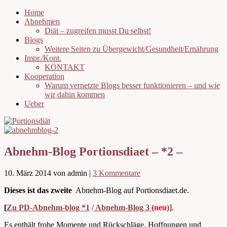
Home
Abnehmen
Diät – zugreifen musst Du selbst!
Blogs
Weitere Seiten zu Übergewicht/Gesundheit/Ernährung
Impr./Kont.
KONTAKT
Kooperation
Warum vernetzte Blogs besser funktionieren – und wie
wir dahin kommen
Ueber
Abnehm-Blog Portionsdiaet – *2 –
10. März 2014
von admin
|
3 Kommentare
Dieses ist das zweite
Abnehm-Blog auf Portionsdiaet.de.
[
Zu PD-Abnehm-blog *1
/
Abnehm-Blog
3
(neu)
].
Es enthält frohe Momente und Rückschläge, Hoffnungen und