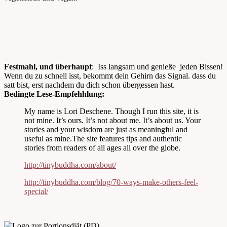
Festmahl, und überhaupt
: Iss langsam und genieße jeden Bissen!
Wenn du zu schnell isst, bekommt dein Gehirn das Signal. dass du
satt bist, erst nachdem du dich schon übergessen hast.
Bedingte Lese-Empfehhlung:
My name is Lori Deschene. Though I run this site, it is
not mine. It’s ours. It’s not about me. It’s about us. Your
stories and your wisdom are just as meaningful and
useful as mine.The site features tips and authentic
stories from readers of all ages all over the globe.
http://tinybuddha.com/about/
http://tinybuddha.com/blog/70-ways-make-others-feel-
special/