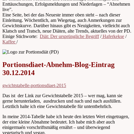
Enttäuschungen, Erfolgsmeldungen und Niederlagen – “Abnehmen
live”.
Eine Seite, bei der das Neueste immer oben steht – nach dieser
Einleitung. Wöchentlich, am Wiegetag, auch Anmerkungen zur
Gewichtskurve. Darüber hinaus gibt es Neuigkeiten, vielleicht auch
Klatsch und Tratsch, neue Diäten, alte Trends, aktuelles von der PD.
Einige Stichworte:
Diät: Der ursprüngliche Begriff
/
Haferkekse
/
Kaffee
/
Portionsdiaet-Abnehm-Blog-Eintrag
30.12.2014
gwichtstabelle-portionsdiaet-2015
Das ist der Link zur Gewichtstabelle 2015 – wer mag, kann sie
gerne herunterladen, ausdrucken und nach und nach ausfüllen.
Letztlich halte ich eine Gewichtstabelle für untentbehrlich.
In meine 2014-Tabelle habe ich heute den letzten Wert eingetragen,
der eine kleine Abnahme bedeutet. Ich habe mich aber auch
einigermaén vorschriftsmäßig ernährt – und überwiegend
vegetarisch und vegan.