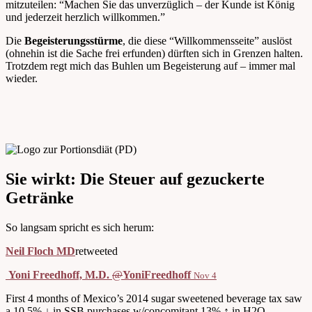
mitzuteilen: “Machen Sie das unverzüglich – der Kunde ist König
und jederzeit herzlich willkommen.”
Die
Begeisterungsstürme
, die diese “Willkommensseite” auslöst
(ohnehin ist die Sache frei erfunden) dürften sich in Grenzen halten.
Trotzdem regt mich das Buhlen um Begeisterung auf – immer mal
wieder.
Sie wirkt: Die Steuer auf gezuckerte
Getränke
So langsam spricht es sich herum:
Neil Floch MD
retweeted
Yoni Freedhoff, M.D.
@
YoniFreedhoff
Nov 4
First 4 months of Mexico’s 2014 sugar sweetened beverage tax saw
a 10.5% ↓ in SSB purchases w/concomitant 13% ↑ in H2O