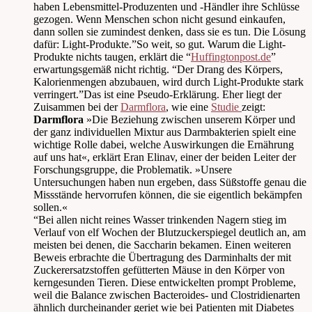
haben Lebensmittel-Produzenten und -Händler ihre Schlüsse
gezogen. Wenn Menschen schon nicht gesund einkaufen,
dann sollen sie zumindest denken, dass sie es tun. Die Lösung
dafür: Light-Produkte.”So weit, so gut. Warum die Light-
Produkte nichts taugen, erklärt die “
Huffingtonpost.de
”
erwartungsgemäß nicht richtig. “Der Drang des Körpers,
Kalorienmengen abzubauen, wird durch Light-Produkte stark
verringert.”Das ist eine Pseudo-Erklärung. Eher liegt der
Zuisammen bei der
Darmflora
, wie eine
Studie
zeigt:
Darmflora
»Die Beziehung zwischen unserem Körper und
der ganz individuellen Mixtur aus Darmbakterien spielt eine
wichtige Rolle dabei, welche Auswirkungen die Ernährung
auf uns hat«, erklärt Eran Elinav, einer der beiden Leiter der
Forschungsgruppe, die Problematik. »Unsere
Untersuchungen haben nun ergeben, dass Süßstoffe genau die
Missstände hervorrufen können, die sie eigentlich bekämpfen
sollen.«
“Bei allen nicht reines Wasser trinkenden Nagern stieg im
Verlauf von elf Wochen der Blutzuckerspiegel deutlich an, am
meisten bei denen, die Saccharin bekamen. Einen weiteren
Beweis erbrachte die Übertragung des Darminhalts der mit
Zuckerersatzstoffen gefütterten Mäuse in den Körper von
kerngesunden Tieren. Diese entwickelten prompt Probleme,
weil die Balance zwischen Bacteroides- und Clostridienarten
ähnlich durcheinander geriet wie bei Patienten mit Diabetes